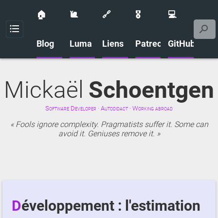
🏠
🐌
🔗
🎖️
💻
Menu
Blog
Luma
Liens
Patreon
GitHub
Mickaël
Schoentgen
Software Developer · Autodidact · Working abroad
Fools ignore complexity. Pragmatists suffer it. Some can
avoid it. Geniuses remove it.
Développement : l'estimation