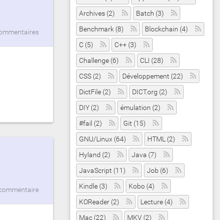
Archives (2)
Batch (3)
Benchmark (8)
Blockchain (4)
commentaires
C (5)
C++ (3)
Challenge (6)
CLI (28)
CSS (2)
Développement (22)
DictFile (2)
DICT.org (2)
DIY (2)
émulation (2)
#fail (2)
Git (15)
GNU/Linux (64)
HTML (2)
Hyland (2)
Java (7)
JavaScript (11)
Job (6)
Kindle (3)
Kobo (4)
commentaire
KOReader (2)
Lecture (4)
Mac (22)
MKV (2)