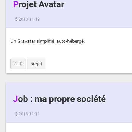
Projet Avatar
⌚
2013-11-19
Un Gravatar simplifié, auto-hébergé.
PHP
projet
Job : ma propre société
⌚
2013-11-11