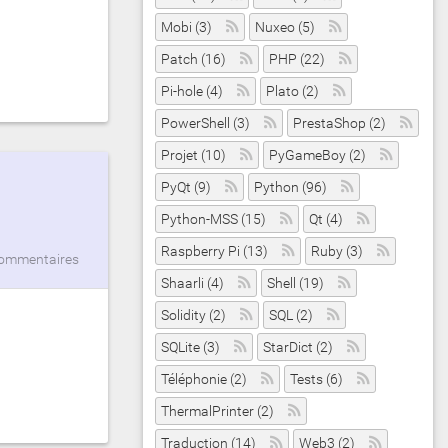
Mobi (3)
Nuxeo (5)
Patch (16)
PHP (22)
Pi-hole (4)
Plato (2)
PowerShell (3)
PrestaShop (2)
Projet (10)
PyGameBoy (2)
PyQt (9)
Python (96)
Python-MSS (15)
Qt (4)
Raspberry Pi (13)
Ruby (3)
commentaires
Shaarli (4)
Shell (19)
Solidity (2)
SQL (2)
SQLite (3)
StarDict (2)
Téléphonie (2)
Tests (6)
ThermalPrinter (2)
Traduction (14)
Web3 (2)