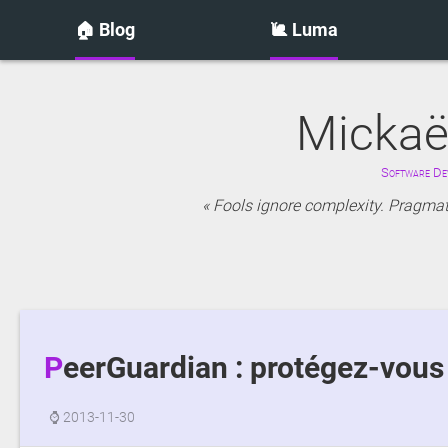
🏠 Blog
🐌 Luma
Mickaë
Software Dev
Fools ignore complexity. Pragmati
PeerGuardian : protégez-vous
⌚
2013-11-30