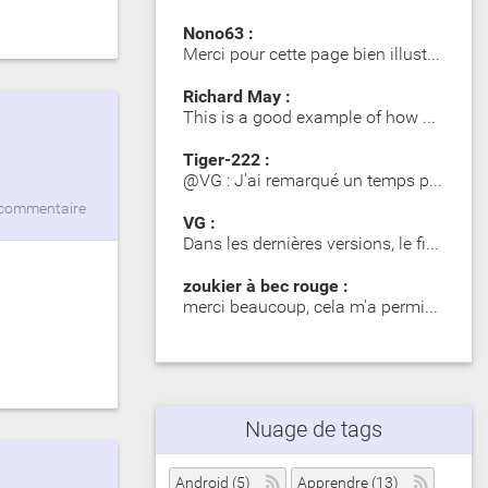
Nono63 :
Merci pour cette page bien illustrée. Les Girelle Paon obs…
Richard May :
This is a good example of how SIP significantly impacts dy…
Tiger-222 :
@VG : J'ai remarqué un temps plus long lors du premier mot…
commentaire
VG :
Dans les dernières versions, le fichier zip contient des d…
zoukier à bec rouge :
merci beaucoup, cela m'a permis d'identifier des poisson o…
Nuage de tags
Android (5)
Apprendre (13)