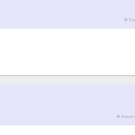
☕
5 
☕
Aucun 