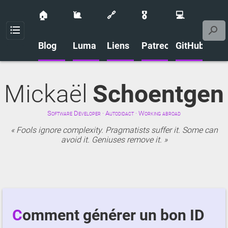
🏠
🐌
🔗
🎖️
💻
Menu
Blog
Luma
Liens
Patreon
GitHub
Mickaël
Schoentgen
Software Developer · Autodidact · Working abroad
Fools ignore complexity. Pragmatists suffer it. Some can
avoid it. Geniuses remove it.
Comment générer un bon ID