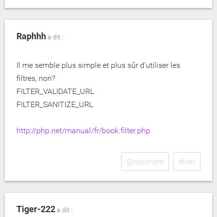
Raphhh
a dit :
Il me semble plus simple et plus sûr d'utiliser les
filtres, non?
FILTER_VALIDATE_URL
FILTER_SANITIZE_URL
http://php.net/manual/fr/book.filter.php
@répondre
#lien
Tiger-222
a dit :