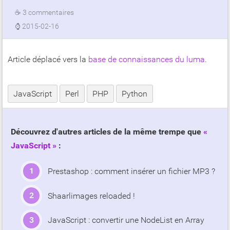
☕
3 commentaires
⌚
2015-02-16
Article déplacé vers la
base de connaissances du luma
.
JavaScript
Perl
PHP
Python
Découvrez d'autres articles de la même trempe que
JavaScript
:
Prestashop : comment insérer un fichier MP3 ?
Shaarlimages reloaded !
JavaScript : convertir une NodeList en Array