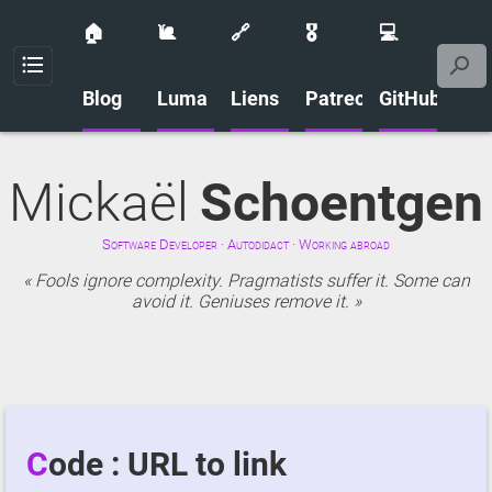
🏠
🐌
🔗
🎖️
💻
Menu
Blog
Luma
Liens
Patreon
GitHub
Mickaël
Schoentgen
Software Developer · Autodidact · Working abroad
Fools ignore complexity. Pragmatists suffer it. Some can
avoid it. Geniuses remove it.
Code : URL to link