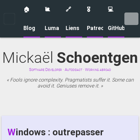
🏠
🐌
🔗
🎖️
💻
Menu
Blog
Luma
Liens
Patreon
GitHub
Mickaël
Schoentgen
Software Developer · Autodidact · Working abroad
Fools ignore complexity. Pragmatists suffer it. Some can
avoid it. Geniuses remove it.
Windows : outrepasser