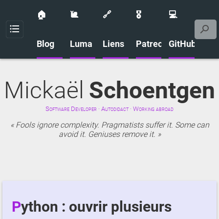
🏠
🐌
🔗
🎖️
💻
Menu
Blog
Luma
Liens
Patreon
GitHub
Mickaël
Schoentgen
Software Developer · Autodidact · Working abroad
Fools ignore complexity. Pragmatists suffer it. Some can
avoid it. Geniuses remove it.
Python : ouvrir plusieurs