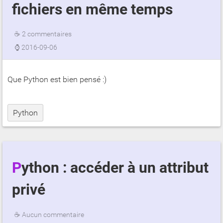
fichiers en même temps
☕
2 commentaires
⌚
2016-09-06
Que Python est bien pensé :)
Python
Python : accéder à un attribut
privé
☕
Aucun commentaire