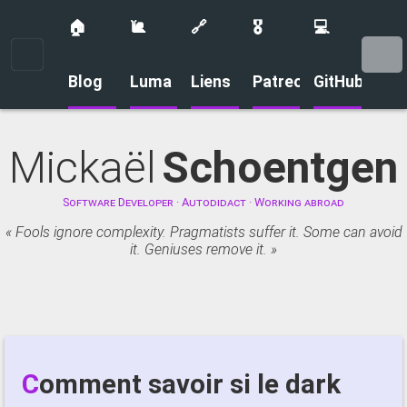
🏠
🐌
🔗
🎖️
💻
Menu
Blog
Luma
Liens
Patreon
GitHub
Mickaël
Schoentgen
Software Developer · Autodidact · Working abroad
Fools ignore complexity. Pragmatists suffer it. Some can avoid
it. Geniuses remove it.
Comment savoir si le dark