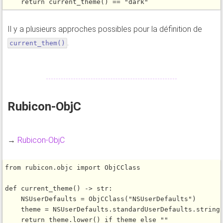
return
current_theme
() 
=
=
"dark"
Il y a plusieurs approches possibles pour la définition de
.
current_them()
Rubicon-ObjC
→
Rubicon-ObjC
from
 rubicon.objc 
import
 ObjCClass

def
current_theme
() 
-
>
 str:

    NSUserDefaults 
=
ObjCClass
(
"NSUserDefaults"
)

    theme 
=
 NSUserDefaults.standardUserDefaults.
string
return
 theme.
lower
() 
if
 theme 
else
""