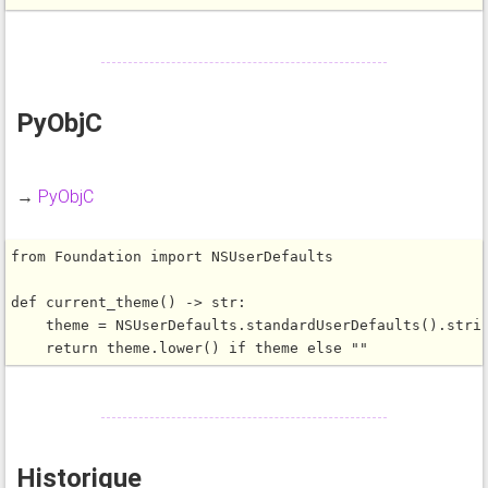
PyObjC
→
PyObjC
from
 Foundation 
import
 NSUserDefaults

def
current_theme
() 
-
>
 str:

    theme 
=
 NSUserDefaults.
standardUserDefaults
().
stri
return
 theme.
lower
() 
if
 theme 
else
""
Historique