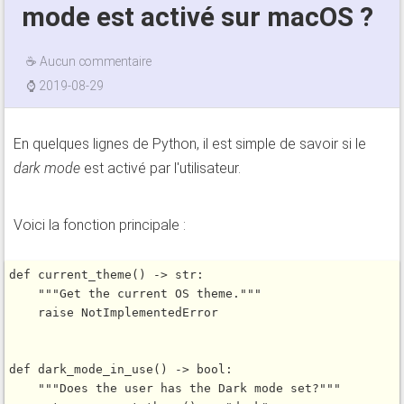
mode est activé sur macOS ?
☕
Aucun commentaire
⌚
2019-08-29
En quelques lignes de Python, il est simple de savoir si le
dark mode
est activé par l'utilisateur.
Voici la fonction principale :
def
current_theme
() 
-
>
 str:

"""Get the current OS theme."""
raise
NotImplemented
Error

def
dark_mode_in_use
() 
-
>
bool
:

"""Does the user has the Dark mode set?"""