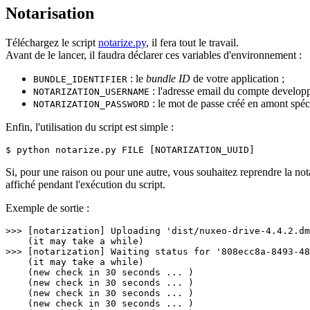
Notarisation
Téléchargez le script
notarize.py
, il fera tout le travail.
Avant de le lancer, il faudra déclarer ces variables d'environnement :
: le
bundle ID
de votre application ;
BUNDLE_IDENTIFIER
: l'adresse email du compte develop
NOTARIZATION_USERNAME
: le mot de passe créé en amont spéc
NOTARIZATION_PASSWORD
Enfin, l'utilisation du script est simple :
$ python notarize.py FILE [NOTARIZATION_UUID]
Si, pour une raison ou pour une autre, vous souhaitez reprendre la nota
affiché pendant l'exécution du script.
Exemple de sortie :
>>> [notarization] Uploading 'dist/nuxeo-drive-4.4.2.dm
    (it may take a while)

>>> [notarization] Waiting status for '808ecc8a-8493-48
    (it may take a while)

    (new check in 30 seconds ... )

    (new check in 30 seconds ... )

    (new check in 30 seconds ... )

    (new check in 30 seconds ... )
