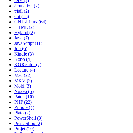
DIY (2)
émulation (2)
#fail (2)
Git (15)
GNU/Linux (64)
HTML (2)
Hyland (2)
Java (7)
JavaScript (11)
Job (6)
Kindle (3)
Kobo (4)
KOReader (2)
Lecture (4)
Mac (22)
MKV (2)
Mobi (3)
Nuxeo (5)
Patch (16)
PHP (22)
Pi-hole (4)
Plato (2)
PowerShell (3)
PrestaShop (2)
Projet (10)