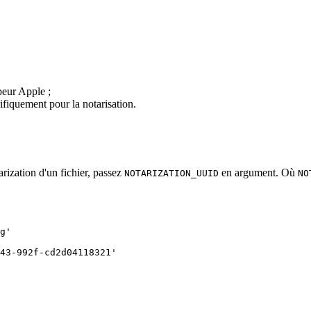
peur Apple ;
ifiquement pour la notarisation.
rization d'un fichier, passez
en argument. Où
NOTARIZATION_UUID
NO
g'

43-992f-cd2d04118321'
