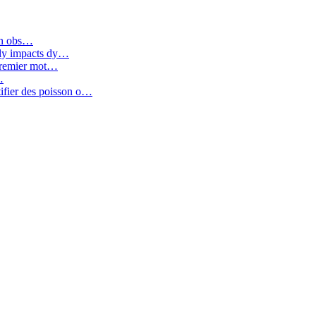
aon obs…
tly impacts dy…
premier mot…
…
tifier des poisson o…