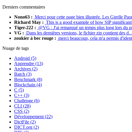
Derniers commentaires
Nono63 :
Merci pour cette page bien illustrée. Les Girelle P
Richard May :
This is a good example of how SIP significan
Tiger-222 :
@VG : J'ai remarqué un temps plus long lors du 
VG :
Dans les dernières versions, le fichier zip contient des d
zoukier à bec rouge :
merci beaucoup, cela m'a permis d'iden
Nuage de tags
Android (5)
Apprendre (13)
Archives (2)
Batch (3)
Benchmark (8)
Blockchain (4)
C (5)
C++ (3)
Challenge (6)
CLI (28)
CSS (2)
Développement (22)
DictFile (2)
DICT.org (2)