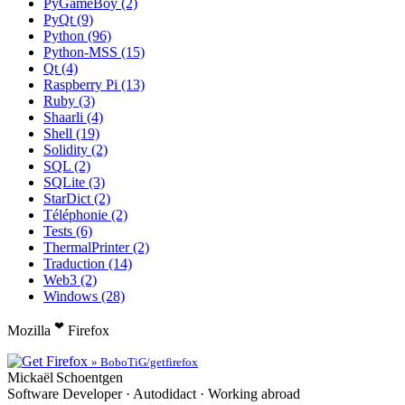
PyGameBoy (2)
PyQt (9)
Python (96)
Python-MSS (15)
Qt (4)
Raspberry Pi (13)
Ruby (3)
Shaarli (4)
Shell (19)
Solidity (2)
SQL (2)
SQLite (3)
StarDict (2)
Téléphonie (2)
Tests (6)
ThermalPrinter (2)
Traduction (14)
Web3 (2)
Windows (28)
❤
Mozilla
Firefox
» BoboTiG/getfirefox
Mickaël
Schoentgen
Software Developer · Autodidact · Working abroad