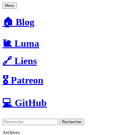
Menu
🏠 Blog
🐌 Luma
🔗 Liens
🎖️ Patreon
💻 GitHub
Rechercher
Archives