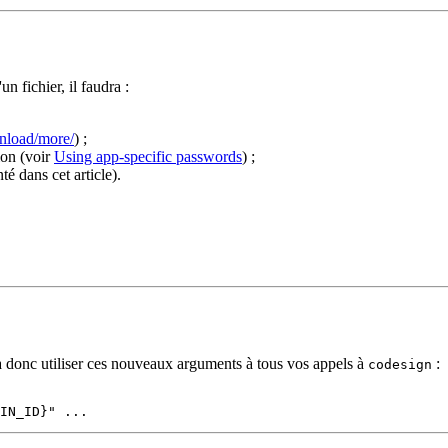
 fichier, il faudra :
wnload/more/
) ;
ion (voir
Using app-specific passwords
) ;
té dans cet article).
ra donc utiliser ces nouveaux arguments à tous vos appels à
:
codesign