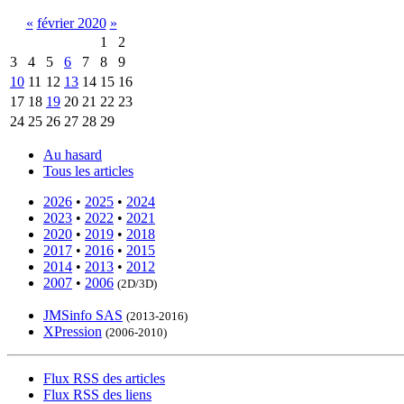
«
février 2020
»
1
2
3
4
5
6
7
8
9
10
11
12
13
14
15
16
17
18
19
20
21
22
23
24
25
26
27
28
29
Au hasard
Tous les articles
2026
•
2025
•
2024
2023
•
2022
•
2021
2020
•
2019
•
2018
2017
•
2016
•
2015
2014
•
2013
•
2012
2007
•
2006
(2D/3D)
JMSinfo SAS
(2013-2016)
XPression
(2006-2010)
Flux RSS des articles
Flux RSS des liens