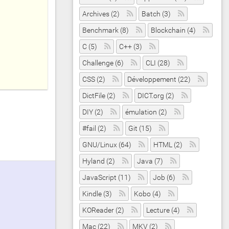
Archives (2)
Batch (3)
Benchmark (8)
Blockchain (4)
C (5)
C++ (3)
Challenge (6)
CLI (28)
CSS (2)
Développement (22)
DictFile (2)
DICT.org (2)
DIY (2)
émulation (2)
#fail (2)
Git (15)
GNU/Linux (64)
HTML (2)
Hyland (2)
Java (7)
JavaScript (11)
Job (6)
Kindle (3)
Kobo (4)
KOReader (2)
Lecture (4)
Mac (22)
MKV (2)