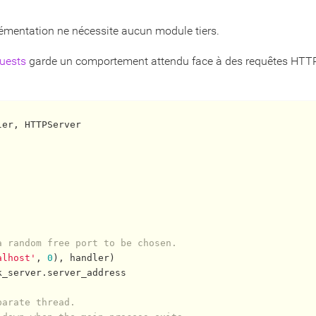
plémentation ne nécessite aucun module tiers.
uests
garde un comportement attendu face à des requêtes HTT
a random free port to be chosen.
alhost'
, 
0
), handler)

k_server.server_address

parate thread.