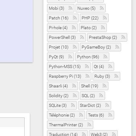
Mobi (3)
Nuxeo (5)
Patch (16)
PHP (22)
Pi-hole (4)
Plato (2)
PowerShell (3)
PrestaShop (2)
Projet (10)
PyGameBoy (2)
PyQt (9)
Python (96)
Python-MSS (15)
Qt (4)
Raspberry Pi (13)
Ruby (3)
Shaarli (4)
Shell (19)
Solidity (2)
SQL (2)
SQLite (3)
StarDict (2)
Téléphonie (2)
Tests (6)
ThermalPrinter (2)
Traduction (14)
Web3 (2)