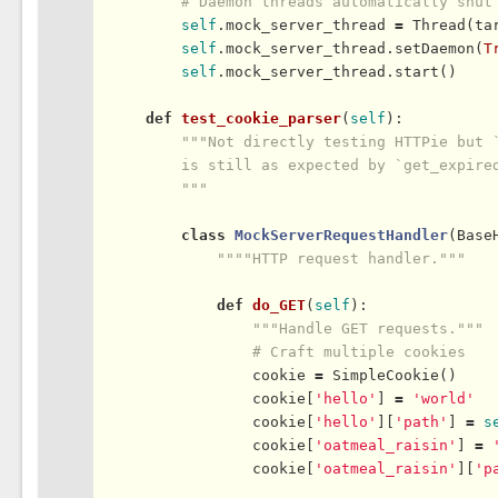
# Daemon threads automatically shut
self
.mock_server_thread 
=
Thread
(ta
self
.mock_server_thread.
setDaemon
(
T
self
.mock_server_thread.
start
()

def
test_cookie_parser
(
self
):

"""Not directly testing HTTPie but `
        is still as expected by `get_expired
        """
class
MockServerRequestHandler
(
Base
""""HTTP request handler."""
def
do_GET
(
self
):

"""Handle GET requests."""
# Craft multiple cookies
                cookie 
=
SimpleCookie
()

                cookie[
'hello'
] 
=
'world'
                cookie[
'hello'
][
'path'
] 
=
s
                cookie[
'oatmeal_raisin'
] 
=
                cookie[
'oatmeal_raisin'
][
'p