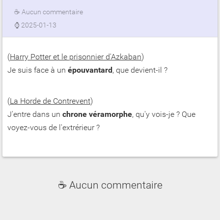
☕
Aucun commentaire
⌚
2025-01-13
(
Harry Potter et le prisonnier d'Azkaban
)
Je suis face à un
épouvantard
, que devient-il ?
(
La Horde de Contrevent
)
J'entre dans un
chrone véramorphe
, qu'y vois-je ? Que
voyez-vous de l'extrérieur ?
☕ Aucun commentaire