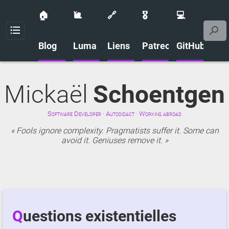
🏠
🐌
🔗
🎖️
💻
Menu
Blog
Luma
Liens
Patreon
GitHub
Mickaël
Schoentgen
Software Developer · Autodidact · Working abroad
Fools ignore complexity. Pragmatists suffer it. Some can
avoid it. Geniuses remove it.
Questions existentielles