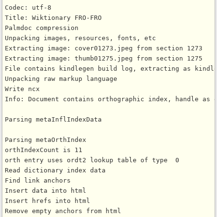
Codec: utf-8

Title: Wiktionary FRO-FRO

Palmdoc compression

Unpacking images, resources, fonts, etc

Extracting image: cover01273.jpeg from section 1273

Extracting image: thumb01275.jpeg from section 1275

File contains kindlegen build log, extracting as kindle
Unpacking raw markup language

Write ncx

Info: Document contains orthographic index, handle as d
Parsing metaInflIndexData

Parsing metaOrthIndex

orthIndexCount is 11

orth entry uses ordt2 lookup table of type  0

Read dictionary index data

Find link anchors

Insert data into html

Insert hrefs into html

Remove empty anchors from html
