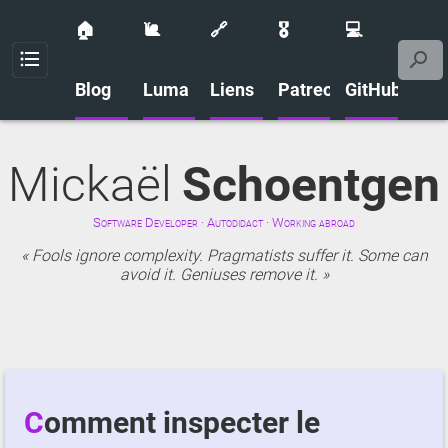
🏠
🐌
🔗
🎖️
💻
Menu
Blog
Luma
Liens
Patreon
GitHub
Mickaël
Schoentgen
Software Developer · Autodidact · Working abroad
Fools ignore complexity. Pragmatists suffer it. Some can
avoid it. Geniuses remove it.
Comment inspecter le