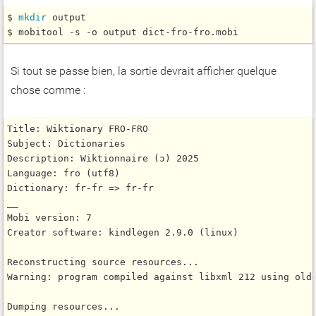
$ 
mkdir
 output

Si tout se passe bien, la sortie devrait afficher quelque
chose comme :
Title: Wiktionary FRO-FRO

Subject: Dictionaries

Description: Wiktionnaire (ɔ) 2025

Language: fro (utf8)

Dictionary: fr-fr => fr-fr

__

Mobi version: 7

Creator software: kindlegen 2.9.0 (linux)

Reconstructing source resources...

Warning: program compiled against libxml 212 using olde
Dumping resources...
