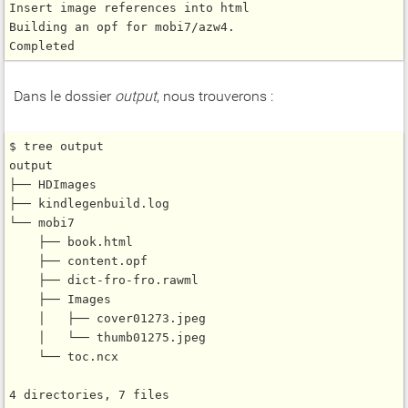
Insert image references into html

Building an opf for mobi7/azw4.

Dans le dossier
output
, nous trouverons :
$ tree output

output

├── HDImages

├── kindlegenbuild.log

└── mobi7

    ├── book.html

    ├── content.opf

    ├── dict-fro-fro.rawml

    ├── Images

    │   ├── cover01273.jpeg

    │   └── thumb01275.jpeg

    └── toc.ncx
