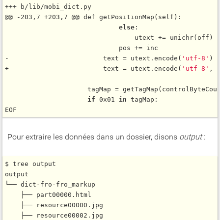
+++ b/lib/mobi_dict.py

@@ -203,7 +203,7 @@ def getPositionMap(self):

else
:

                                 utext += unichr(off)

                             pos += inc

-                        text = utext.encode(
'utf-8'
)

+                        text = utext.encode(
'utf-8'
, 
                     tagMap = getTagMap(controlByteCoun
if
 0x01 
in
 tagMap:

Pour extraire les données dans un dossier, disons
output
:
$ tree output

output

└── dict-fro-fro_markup

    ├── part00000.html

    ├── resource00000.jpg

    ├── resource00002.jpg
