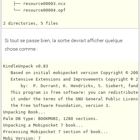
    ├── resource00003.ncx

    └── resource00004.opf

Si tout se passe bien, la sortie devrait afficher quelque
chose comme :
KindleUnpack v0.83

   Based on initial mobipocket version Copyright © 2009
   Extensive Extensions and Improvements Copyright © 20
       by:  P. Durrant, K. Hendricks, S. Siebert, fandr
   This program is free software: you can redistribute 
   it under the terms of the GNU General Public License
   the Free Software Foundation, version 3.

Unpacking Book...

Palm DB type: BOOKMOBI, 1280 sections.

Unpacking a Mobipocket 7 book...

Processing Mobipocket 7 section of book...

Mobi Version: 7
