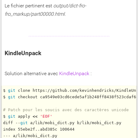
Le fichier pertinent est
output/dict-fro-
fro_markup/part00000.html
.
KindleUnpack
Solution alternative avec
KindleUnpack
:
$ 
git
 clone https://github.com/kevinhendricks/KindleUnp
$ 
git
 checkout ca9549e03cd6cede5af1b248ff8438f523cdaf6e
# Patch pour les soucis avec des caractères unicode
$ 
git
 apply 
<
<
'EOF'
diff --
git
 a/lib/mobi_dict.py b/lib/mobi_dict.py

index 55ebe2f..abd385c 100644

--- a/lib/mobi_dict.py
