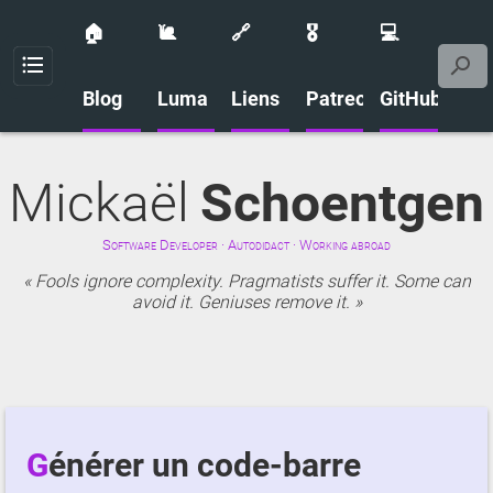
🏠
🐌
🔗
🎖️
💻
Menu
Blog
Luma
Liens
Patreon
GitHub
Mickaël
Schoentgen
Software Developer · Autodidact · Working abroad
Fools ignore complexity. Pragmatists suffer it. Some can
avoid it. Geniuses remove it.
Générer un code-barre