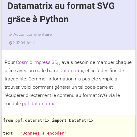
Datamatrix au format SVG
grâce à Python
☕
Aucun commentaire
⌚
2026-05-27
Pour
Cosmic Impress 3D
, j'avais besoin de marquer chaque
pièce avec un code-barre
Datamatrix
, et ce à des fins de
traçabilité. Comme l'information n'a pas été simple à
trouver, voici comment générer un tel code-barre et
récupérer directement le contenu au format SVG via le
module
ppf-datamatrix
:
from
 ppf.datamatrix 
import
 DataMatrix

text 
=
"Données à encoder"