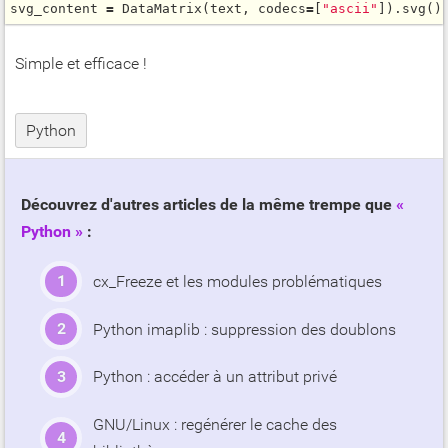
svg_content 
=
DataMatrix
(text, codecs
=
[
"ascii"
]).
svg
Simple et efficace !
Python
Découvrez d'autres articles de la même trempe que
Python
:
cx_Freeze et les modules problématiques
Python imaplib : suppression des doublons
Python : accéder à un attribut privé
GNU/Linux : regénérer le cache des