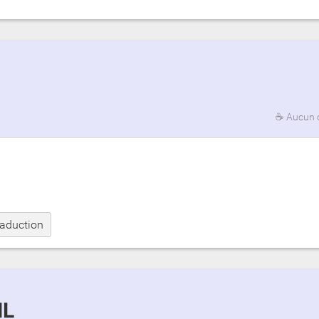
☕
Aucun 
raduction
ML