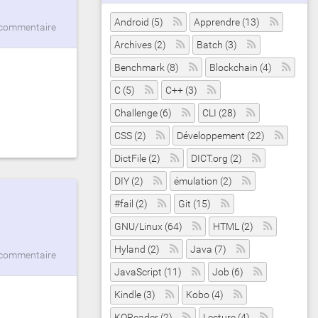
Android (5)
Apprendre (13)
commentaire
Archives (2)
Batch (3)
Benchmark (8)
Blockchain (4)
C (5)
C++ (3)
Challenge (6)
CLI (28)
CSS (2)
Développement (22)
DictFile (2)
DICT.org (2)
DIY (2)
émulation (2)
#fail (2)
Git (15)
GNU/Linux (64)
HTML (2)
Hyland (2)
Java (7)
commentaire
JavaScript (11)
Job (6)
Kindle (3)
Kobo (4)
KOReader (2)
Lecture (4)