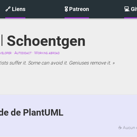
🔗 Liens
🎖️ Patreon
💻 G
l
Schoentgen
eloper · Autodidact · Working abroad
sts suffer it. Some can avoid it. Geniuses remove it.
ide de PlantUML
☕
Aucun 