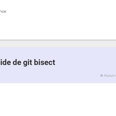
nce.
aide de git bisect
☕
Aucun 