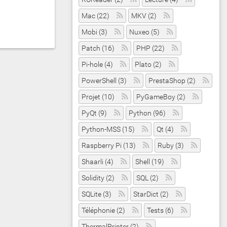
Mac (22)
MKV (2)
Mobi (3)
Nuxeo (5)
Patch (16)
PHP (22)
Pi-hole (4)
Plato (2)
PowerShell (3)
PrestaShop (2)
Projet (10)
PyGameBoy (2)
PyQt (9)
Python (96)
Python-MSS (15)
Qt (4)
Raspberry Pi (13)
Ruby (3)
Shaarli (4)
Shell (19)
Solidity (2)
SQL (2)
SQLite (3)
StarDict (2)
Téléphonie (2)
Tests (6)
ThermalPrinter (2)