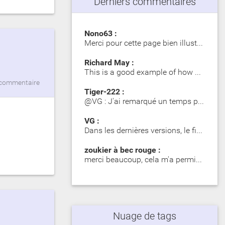
Derniers commentaires
Nono63 :
Merci pour cette page bien illustrée. Les Girelle Paon obs…
Richard May :
This is a good example of how SIP significantly impacts dy…
commentaire
Tiger-222 :
@VG : J'ai remarqué un temps plus long lors du premier mot…
VG :
Dans les dernières versions, le fichier zip contient des d…
zoukier à bec rouge :
merci beaucoup, cela m'a permis d'identifier des poisson o…
Nuage de tags