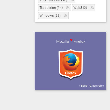
Traduction (14)
Web3 (2)
Windows (28)
❤
Mozilla
Firefox
» BoboTiG/getfirefox