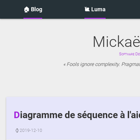
🏠 Blog
🐌 Luma
Mickaë
Software Dev
Fools ignore complexity. Pragmati
Diagramme de séquence à l'a
⌚
2019-12-10