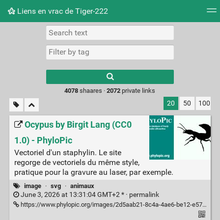
Liens en vrac de Tiger-222
Tag cloud
Picture wall
Daily
RSS Feed
Logi
Type 1 or more
characters for
results.
4078
shaares ·
2072
private links
20
50
100
Ocypus by Birgit Lang (CC0
1.0) - PhyloPic
Vectoriel d'un staphylin. Le site
regorge de vectoriels du même style,
pratique pour la gravure au laser, par exemple.
image
·
svg
·
animaux
June 3, 2026 at 13:31:04 GMT+2 * ·
permalink
https://www.phylopic.org/images/2d5aab21-8c4a-4ae6-be12-e574ef21448b/ocypus