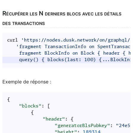
Récupérer les N derniers blocs avec les détails
des transactions
curl
'https://nodes.dusk.network/on/graphql/
'fragment TransactionInfo on SpentTransac
    fragment BlockInfo on Block { header { h
    query() { blocks(last: 100) {...BlockInf
Exemple de réponse :
{
"blocks"
:
[
{
"header"
:
{
"generatorBlsPubkey"
:
"24e5S
"height"
:
189314