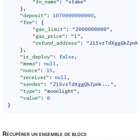
"fn_name"
:
"stake"
},
"deposit"
:
1070000000000
,
"fee"
:
{
"gas_limit"
:
"2000000000"
,
"gas_price"
:
"1"
,
"refund_address"
:
"21SvzTdXggQkZpnk
},
"is_deploy"
:
false
,
"memo"
:
null
,
"nonce"
:
35
,
"receiver"
:
null
,
"sender"
:
"21SvzTdXggQkZpnk..."
,
"type"
:
"moonlight"
,
"value"
:
0
}
Récupérer un ensemble de blocs