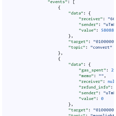
"events"
:
[
{
"data"
:
{
"receiver"
:
"66
"sender"
:
"uTmR
"value"
:
58088
},
"target"
:
"0100000
"topic"
:
"convert"
},
{
"data"
:
{
"gas_spent"
:
2
"memo"
:
""
,
"receiver"
:
nul
"refund_info"
:
"sender"
:
"uTmR
"value"
:
0
},
"target"
:
"0100000
"topic"
:
"moonlight