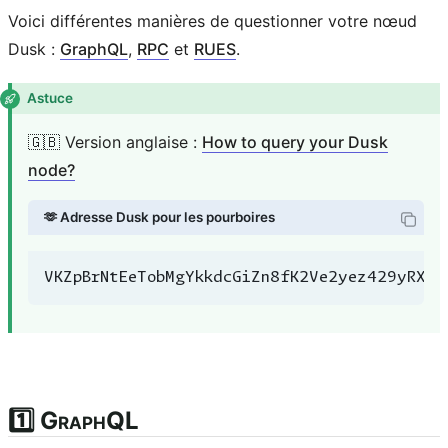
Voici différentes manières de questionner votre nœud
Dusk :
GraphQL
,
RPC
et
RUES
.
Astuce
🇬🇧 Version anglaise :
How to query your Dusk
node?
🫶 Adresse Dusk pour les pourboires
VKZpBrNtEeTobMgYkkdcGiZn8fK2Ve2yez429yRXrH
1️⃣ GraphQL