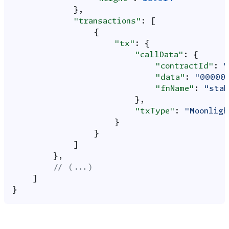
},
"transactions"
:
[
{
"tx"
:
{
"callData"
:
{
"contractId"
:
"
"data"
:
"00000
"fnName"
:
"stak
},
"txType"
:
"Moonligh
}
}
]
},
// (...)
]
}