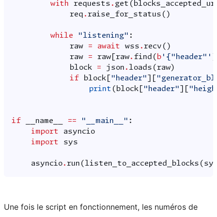
with
requests
.
get
(
blocks_accepted_ur
req
.
raise_for_status
()
while
"listening"
:
raw
=
await
wss
.
recv
()
raw
=
raw
[
raw
.
find
(
b
'{"header"'
)
block
=
json
.
loads
(
raw
)
if
block
[
"header"
][
"generator_bl
print
(
block
[
"header"
][
"heigh
if
__name__
==
"__main__"
:
import
asyncio
import
sys
asyncio
.
run
(
listen_to_accepted_blocks
(
sy
Une fois le script en fonctionnement, les numéros de