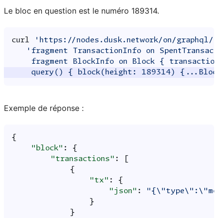
Le bloc en question est le numéro 189314.
curl
'https://nodes.dusk.network/on/graphql/
'fragment TransactionInfo on SpentTransac
    fragment BlockInfo on Block { transactio
    query() { block(height: 189314) {...Bloc
Exemple de réponse :
{
"block"
:
{
"transactions"
:
[
{
"tx"
:
{
"json"
:
"{\"type\":\"mo
}
}