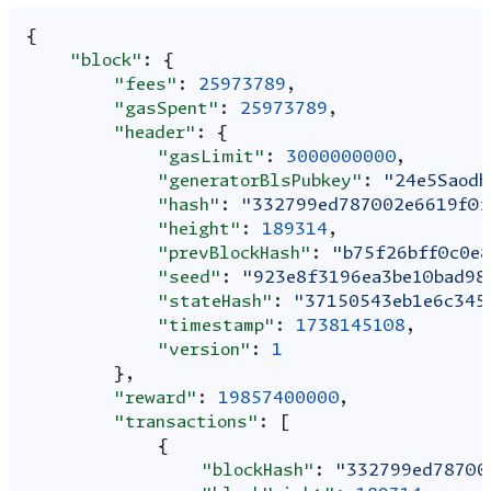
{
"block"
:
{
"fees"
:
25973789
,
"gasSpent"
:
25973789
,
"header"
:
{
"gasLimit"
:
3000000000
,
"generatorBlsPubkey"
:
"24e5Saodh
"hash"
:
"332799ed787002e6619f0f
"height"
:
189314
,
"prevBlockHash"
:
"b75f26bff0c0e
"seed"
:
"923e8f3196ea3be10bad98
"stateHash"
:
"37150543eb1e6c345
"timestamp"
:
1738145108
,
"version"
:
1
},
"reward"
:
19857400000
,
"transactions"
:
[
{
"blockHash"
:
"332799ed78700