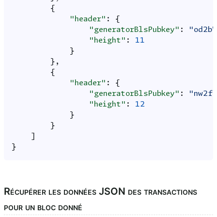
{
"header"
:
{
"generatorBlsPubkey"
:
"od2b
"height"
:
11
}
},
{
"header"
:
{
"generatorBlsPubkey"
:
"nw2f
"height"
:
12
}
}
]
}
Récupérer les données JSON des transactions
pour un bloc donné