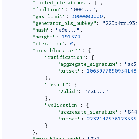
"failed_iterations"
:
[],
"faultroot"
:
"000..."
,
"gas_limit"
:
3000000000
,
"generator_bls_pubkey"
:
"22JbHtrL93f
"hash"
:
"a9e..."
,
"height"
:
191574
,
"iteration"
:
0
,
"prev_block_cert"
:
{
"ratification"
:
{
"aggregate_signature"
:
"ac5
"bitset"
:
1065977890954148
},
"result"
:
{
"Valid"
:
"7e1..."
},
"validation"
:
{
"aggregate_signature"
:
"844
"bitset"
:
2232142576123535
}
},