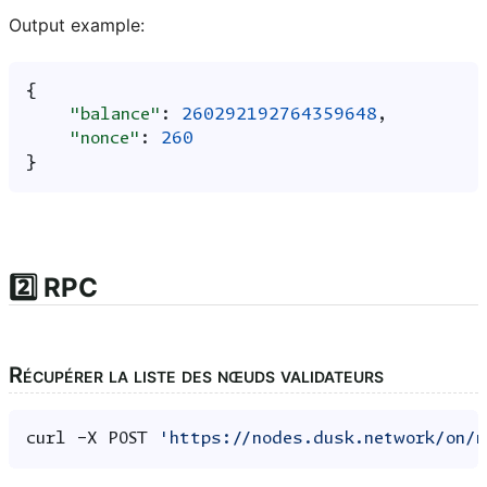
Output example:
{
"balance"
:
260292192764359648
,
"nonce"
:
260
}
2️⃣ RPC
Récupérer la liste des nœuds validateurs
curl
-X
POST
'https://nodes.dusk.network/on/n