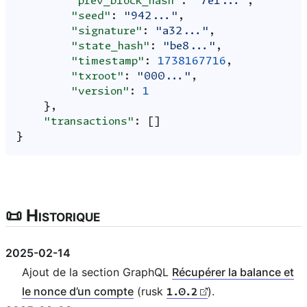
"prev_block_hash"
:
"7e1..."
,
"seed"
:
"942..."
,
"signature"
:
"a32..."
,
"state_hash"
:
"be8..."
,
"timestamp"
:
1738167716
,
"txroot"
:
"000..."
,
"version"
:
1
},
"transactions"
:
[]
}
📜 Historique
2025-02-14
Ajout de la section GraphQL
Récupérer la balance et
le nonce d’un compte
(rusk
).
1.0.2