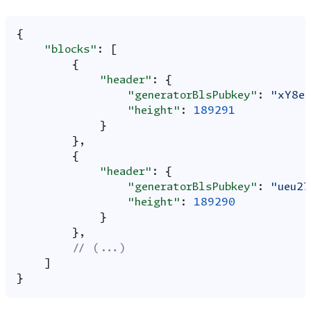
{
"blocks"
:
[
{
"header"
:
{
"generatorBlsPubkey"
:
"xY8e
"height"
:
189291
}
},
{
"header"
:
{
"generatorBlsPubkey"
:
"ueu27
"height"
:
189290
}
},
// (...)
]
}