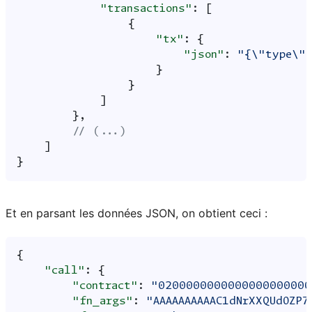
"transactions"
:
[
{
"tx"
:
{
"json"
:
"{\"type\":
}
}
]
},
// (...)
]
}
Et en parsant les données JSON, on obtient ceci :
{
"call"
:
{
"contract"
:
"0200000000000000000000
"fn_args"
:
"AAAAAAAAAAC1dNrXXQUdOZP7