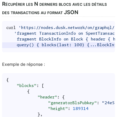
Récupérer les N derniers blocs avec les détails
des transactions au format JSON
curl
'https://nodes.dusk.network/on/graphql/
'fragment TransactionInfo on SpentTransac
    fragment BlockInfo on Block { header { h
    query() { blocks(last: 100) {...BlockInf
Exemple de réponse :
{
"blocks"
:
[
{
"header"
:
{
"generatorBlsPubkey"
:
"24e5S
"height"
:
189314
},