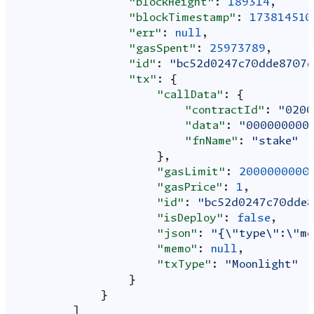
"blockHeight"
:
189314
,
"blockTimestamp"
:
173814510
"err"
:
null
,
"gasSpent"
:
25973789
,
"id"
:
"bc52d0247c70dde8707d
"tx"
:
{
"callData"
:
{
"contractId"
:
"0200
"data"
:
"000000000
"fnName"
:
"stake"
},
"gasLimit"
:
2000000000
"gasPrice"
:
1
,
"id"
:
"bc52d0247c70dde
"isDeploy"
:
false
,
"json"
:
"{\"type\":\"mo
"memo"
:
null
,
"txType"
:
"Moonlight"
}
}
]