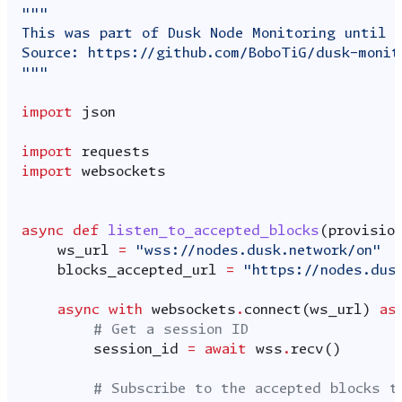
"""
This was part of Dusk Node Monitoring until 
Source: https://github.com/BoboTiG/dusk-monit
"""
import
json
import
requests
import
websockets
async
def
listen_to_accepted_blocks
(
provisio
ws_url
=
"wss://nodes.dusk.network/on"
blocks_accepted_url
=
"https://nodes.dus
async
with
websockets
.
connect
(
ws_url
)
as
# Get a session ID
session_id
=
await
wss
.
recv
()
# Subscribe to the accepted blocks t