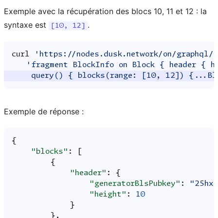
Exemple avec la récupération des blocs 10, 11 et 12 : la
syntaxe est
.
[10,
12]
curl
'https://nodes.dusk.network/on/graphql/
'fragment BlockInfo on Block { header { h
    query() { blocks(range: [10, 12]) {...Bl
Exemple de réponse :
{
"blocks"
:
[
{
"header"
:
{
"generatorBlsPubkey"
:
"25hx
"height"
:
10
}
},