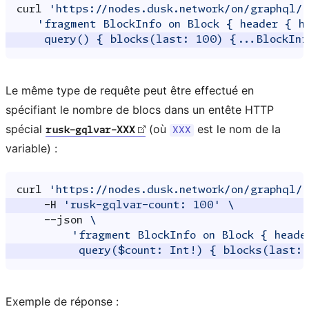
curl
'https://nodes.dusk.network/on/graphql/
'fragment BlockInfo on Block { header { h
    query() { blocks(last: 100) {...BlockInf
Le même type de requête peut être effectué en
spécifiant le nombre de blocs dans un entête HTTP
spécial
(où
est le nom de la
rusk-gqlvar-XXX
XXX
variable) :
curl
'https://nodes.dusk.network/on/graphql/
-H
'rusk-gqlvar-count: 100'
\
--json
\
'fragment BlockInfo on Block { heade
         query($count: Int!) { blocks(last: 
Exemple de réponse :