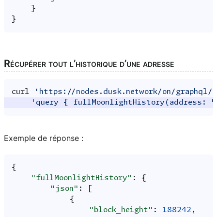
}
}
Récupérer tout l’historique d’une adresse
curl
'https://nodes.dusk.network/on/graphql/
'query { fullMoonlightHistory(address: "
Exemple de réponse :
{
"fullMoonlightHistory"
:
{
"json"
:
[
{
"block_height"
:
188242
,