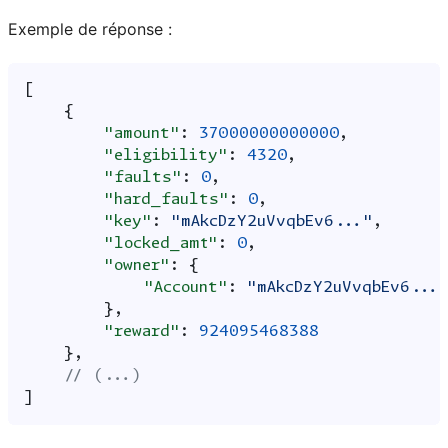
Exemple de réponse :
[
{
"amount"
:
37000000000000
,
"eligibility"
:
4320
,
"faults"
:
0
,
"hard_faults"
:
0
,
"key"
:
"mAkcDzY2uVvqbEv6..."
,
"locked_amt"
:
0
,
"owner"
:
{
"Account"
:
"mAkcDzY2uVvqbEv6...
},
"reward"
:
924095468388
},
// (...)
]