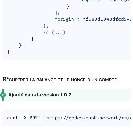
}
],
"origin"
:
"f689d1948dfcd541
},
// (...)
]
}
}
Récupérer la balance et le nonce d’un compte
Ajouté dans la version 1.0.2.
curl
-X
POST
'https://nodes.dusk.network/on/a