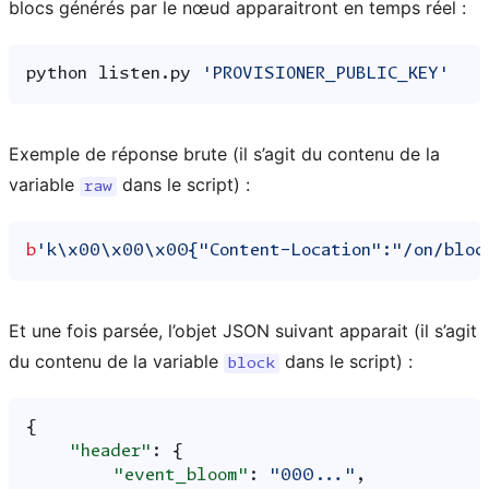
blocs générés par le nœud apparaitront en temps réel :
python
listen.py
'PROVISIONER_PUBLIC_KEY'
Exemple de réponse brute (il s’agit du contenu de la
variable
dans le script) :
raw
b
'k
\x00\x00\x00
{"Content-Location":"/on/blo
Et une fois parsée, l’objet JSON suivant apparait (il s’agit
du contenu de la variable
dans le script) :
block
{
"header"
:
{
"event_bloom"
:
"000..."
,