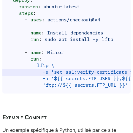
deploy
:
runs-on
:
ubuntu-latest
steps
:
-
uses
:
actions/checkout@v4
-
name
:
Install dependencies
run
:
sudo apt install -y lftp
-
name
:
Mirror
run
:
|
lftp \
-e 'set ssl:verify-certificate f
-u '${{ secrets.FTP_USER }},${{
'ftp://${{ secrets.FTP_URL }}'
Exemple Complet
Un exemple spécifique à Python, utilisé par ce site