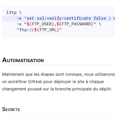
lftp
\
-e
'set ssl:verify-certificate false ; m
-u
"
${
FTP_USER
}
,
${
FTP_PASSWORD
}
"
\
"ftp://
${
FTP_URL
}
"
Automatisation
Maintenant que les étapes sont connues, nous utiliserons
un
workflow
GitHub pour déployer le site à chaque
changement poussé sur la branche principale du dépôt.
Secrets