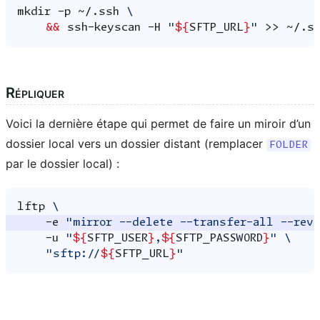
mkdir
-p
~/.ssh
\
&&
ssh-keyscan
-H
"
${
SFTP_URL
}
"
>>
Répliquer
Voici la dernière étape qui permet de faire un miroir d’un
dossier local vers un dossier distant (remplacer
FOLDER
par le dossier local) :
lftp
\
-e
"mirror --delete --transfer-all --rev
-u
"
${
SFTP_USER
}
,
${
SFTP_PASSWORD
}
"
\
"sftp://
${
SFTP_URL
}
"