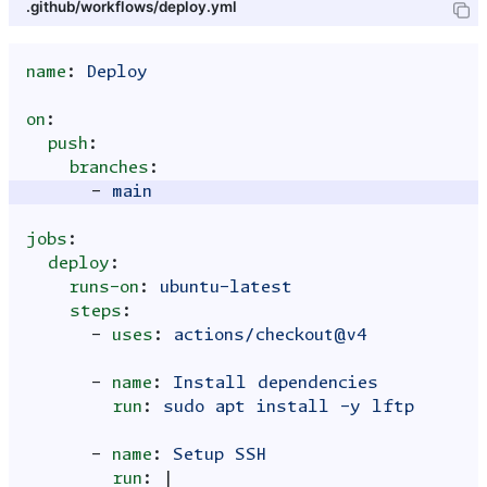
.github/workflows/deploy.yml
name
:
Deploy
on
:
push
:
branches
:
-
main
jobs
:
deploy
:
runs-on
:
ubuntu-latest
steps
:
-
uses
:
actions/checkout@v4
-
name
:
Install dependencies
run
:
sudo apt install -y lftp
-
name
:
Setup SSH
run
:
|