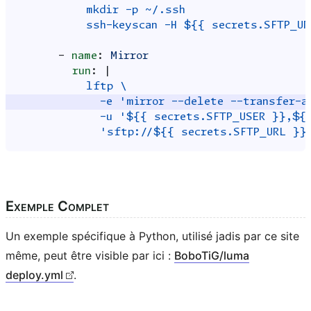
mkdir -p ~/.ssh
ssh-keyscan -H ${{ secrets.SFTP_U
-
name
:
Mirror
run
:
|
lftp \
-e 'mirror --delete --transfer-a
-u '${{ secrets.SFTP_USER }},${
'sftp://${{ secrets.SFTP_URL }}
Exemple Complet
Un exemple spécifique à Python, utilisé jadis par ce site
même, peut être visible par ici :
BoboTiG/luma
deploy.yml
.