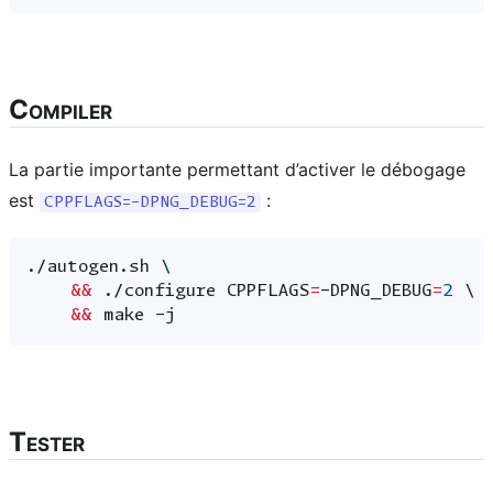
Compiler
La partie importante permettant d’activer le débogage
est
:
CPPFLAGS=-DPNG_DEBUG=2
./autogen.sh
\
&&
./configure
CPPFLAGS
=
-DPNG_DEBUG
=
2
\
&&
make
Tester