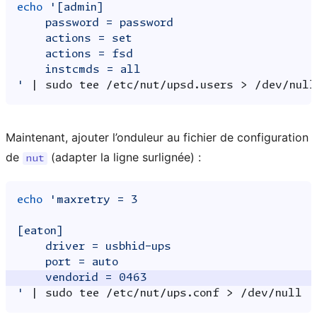
echo
'[admin]
    password = password
    actions = set
    actions = fsd
    instcmds = all
'
|
sudo
tee
/etc/nut/upsd.users
>
Maintenant, ajouter l’onduleur au fichier de configuration
de
(adapter la ligne surlignée) :
nut
echo
'maxretry = 3
[eaton]
    driver = usbhid-ups
    port = auto
    vendorid = 0463 
'
|
sudo
tee
/etc/nut/ups.conf
>