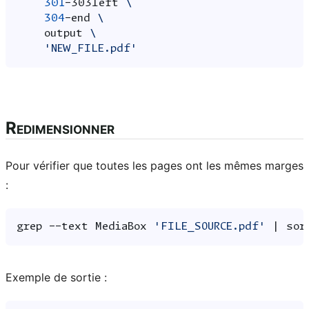
301
-303left
\
304
-end
\
output
\
'NEW_FILE.pdf'
Redimensionner
Pour vérifier que toutes les pages ont les mêmes marges
:
grep
--text
MediaBox
'FILE_SOURCE.pdf'
|
sor
Exemple de sortie :