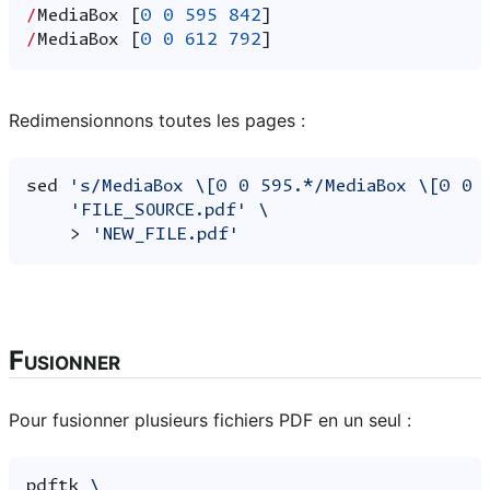
/
MediaBox
[
0
0
595
842
]
/
MediaBox
[
0
0
612
792
]
Redimensionnons toutes les pages :
sed
's/MediaBox \[0 0 595.*/MediaBox \[0 0 
'FILE_SOURCE.pdf'
\
>
'NEW_FILE.pdf'
Fusionner
Pour fusionner plusieurs fichiers PDF en un seul :
pdftk
\