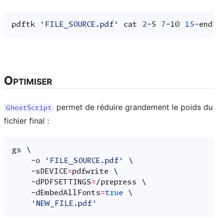
pdftk
'FILE_SOURCE.pdf'
cat
2
-5
7
-10
15
-end
Optimiser
permet de réduire grandement le poids du
GhostScript
fichier final :
gs
\
-o
'FILE_SOURCE.pdf'
\
-sDEVICE
=
pdfwrite
\
-dPDFSETTINGS
=
/prepress
\
-dEmbedAllFonts
=
true
\
'NEW_FILE.pdf'