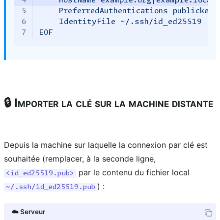
4
    HostName example.org|example.local
5
    PreferredAuthentications publickey
6
    IdentityFile ~/.ssh/id_ed25519
7
EOF
🔒 Importer la clé sur la machine distante
Depuis la machine sur laquelle la connexion par clé est
souhaitée (remplacer, à la seconde ligne,
par le contenu du fichier local
<id_ed25519.pub>
) :
~/.ssh/id_ed25519.pub
☁️ Serveur