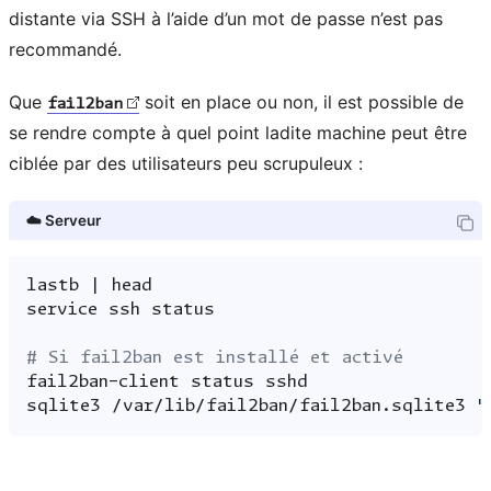
distante via SSH à l’aide d’un mot de passe n’est pas
recommandé.
Que
soit en place ou non, il est possible de
fail2ban
se rendre compte à quel point ladite machine peut être
ciblée par des utilisateurs peu scrupuleux :
☁️ Serveur
lastb
|
service
ssh
# Si fail2ban est installé et activé
fail2ban-client
status
sqlite3
/var/lib/fail2ban/fail2ban.sqlite3
"