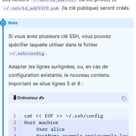
~/.ssh/id_ed25519
(la clé publique) seront créés.
~/.ssh/id_ed25519.pub
Note
Si vous avez plusieurs clé SSH, vous pouvez
spécifier laquelle utiliser dans le fichier
.
~/.ssh/config
Adapter les lignes surlignées, ou, en cas de
configuration existante, le nouveau contenu
important se situe lignes 5 et 6 :
🖥️ Ordinateur ✍️
1
cat
<< EOF >> ~/.ssh/config
2
Host machine
3
    User alice