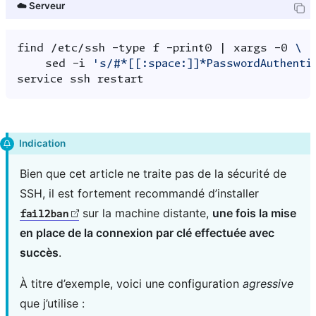
☁️ Serveur
find
/etc/ssh
-type
f
-print0
|
xargs
-0
\
sed
-i
's/#*[[:space:]]*PasswordAuthenti
service
ssh
Indication
Bien que cet article ne traite pas de la sécurité de
SSH, il est fortement recommandé d’installer
sur la machine distante,
une fois la mise
fail2ban
en place de la connexion par clé effectuée avec
succès
.
À titre d’exemple, voici une configuration
agressive
que j’utilise :