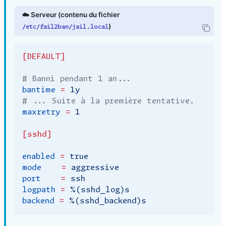
☁️ Serveur (contenu du fichier
)
/etc/fail2ban/jail.local
[DEFAULT]
# Banni pendant 1 an...
bantime
=
1y
# ... Suite à la première tentative.
maxretry
=
1
[sshd]
enabled
=
true
mode
=
aggressive
port
=
ssh
logpath
=
%(sshd_log)s
backend
=
%(sshd_backend)s