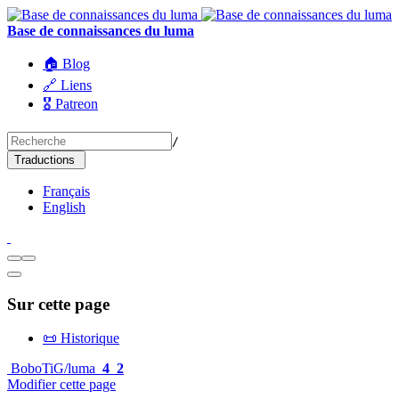
Base de connaissances du luma
🏠 Blog
🔗 Liens
🎖️ Patreon
/
Traductions
Français
English
Sur cette page
📜 Historique
BoboTiG/luma
4
2
Modifier cette page