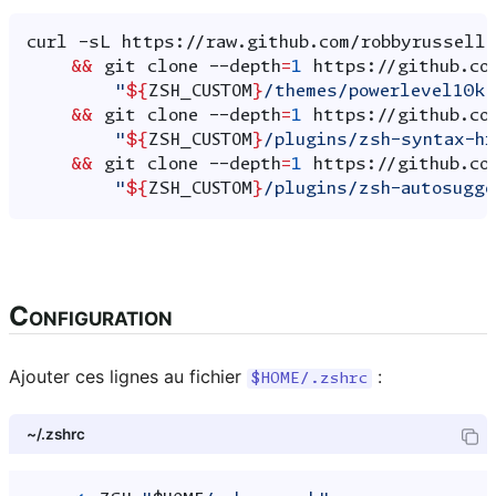
curl
-sL
https://raw.github.com/robbyrussell
&&
git
clone
--depth
=
1
https://github.co
"
${
ZSH_CUSTOM
}
/themes/powerlevel10k"
&&
git
clone
--depth
=
1
https://github.co
"
${
ZSH_CUSTOM
}
/plugins/zsh-syntax-hi
&&
git
clone
--depth
=
1
https://github.co
"
${
ZSH_CUSTOM
}
/plugins/zsh-autosugge
Configuration
Ajouter ces lignes au fichier
:
$HOME/.zshrc
~/.zshrc