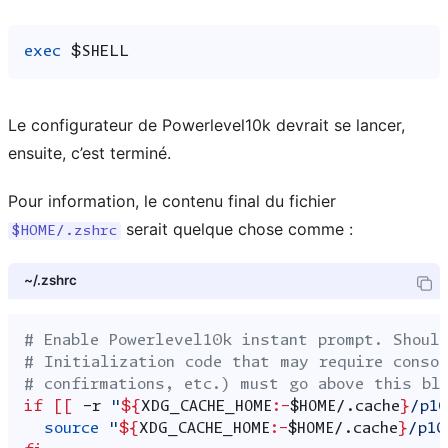
exec
$SHELL
Le configurateur de Powerlevel10k devrait se lancer,
ensuite, c’est terminé.
Pour information, le contenu final du fichier
serait quelque chose comme :
$HOME/.zshrc
~/.zshrc
# Enable Powerlevel10k instant prompt. Shoul
# Initialization code that may require conso
# confirmations, etc.) must go above this bl
if
[[
-r
"
${
XDG_CACHE_HOME
:-
$HOME
/.cache
}
/p10
source
"
${
XDG_CACHE_HOME
:-
$HOME
/.cache
}
/p10