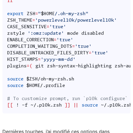
fi
export
ZSH
=
"
$HOME
/.oh-my-zsh"
ZSH_THEME
=
'powerlevel10k/powerlevel10k'
CASE_SENSITIVE
=
'true'
zstyle
':omz:update'
mode
ENABLE_CORRECTION
=
'true'
COMPLETION_WAITING_DOTS
=
'true'
DISABLE_UNTRACKED_FILES_DIRTY
=
'true'
HIST_STAMPS
=
'yyyy-mm-dd'
plugins
=(
git
zsh-syntax-highlighting
zsh-au
source
$ZSH
source
$HOME
# To customize prompt, run `p10k configure` 
[[
!
-f
~/.p10k.zsh
]]
||
source
Dernières touches, j’ai modifié ces options dans