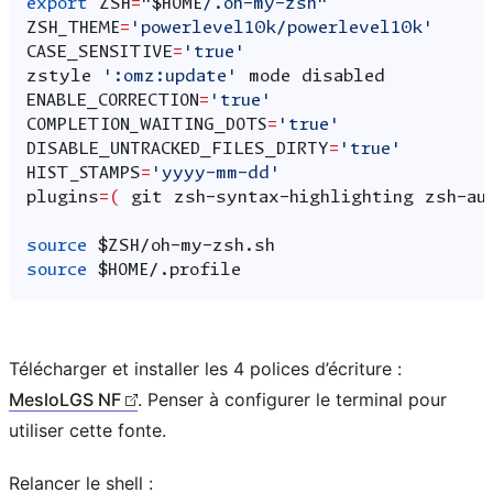
export
ZSH
=
"
$HOME
/.oh-my-zsh"
ZSH_THEME
=
'powerlevel10k/powerlevel10k'
CASE_SENSITIVE
=
'true'
zstyle
':omz:update'
mode
ENABLE_CORRECTION
=
'true'
COMPLETION_WAITING_DOTS
=
'true'
DISABLE_UNTRACKED_FILES_DIRTY
=
'true'
HIST_STAMPS
=
'yyyy-mm-dd'
plugins
=(
git
zsh-syntax-highlighting
zsh-au
source
$ZSH
source
$HOME
Télécharger et installer les 4 polices d’écriture :
MesloLGS NF
. Penser à configurer le terminal pour
utiliser cette fonte.
Relancer le shell :