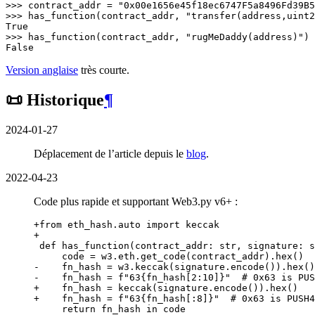
>>> 
contract_addr
=
"0x00e1656e45f18ec6747F5a8496Fd39B5
>>> 
has_function
(
contract_addr
,
"transfer(address,uint2
True
>>> 
has_function
(
contract_addr
,
"rugMeDaddy(address)"
)
False
Version anglaise
très courte.
📜 Historique
¶
2024-01-27
Déplacement de l’article depuis le
blog
.
2022-04-23
Code plus rapide et supportant Web3.py v6+ :
+from eth_hash.auto import keccak
+
-    fn_hash = w3.keccak(signature.encode()).hex()
-    fn_hash = f"63{fn_hash[2:10]}"  # 0x63 is PUS
+    fn_hash = keccak(signature.encode()).hex()
+    fn_hash = f"63{fn_hash[:8]}"  # 0x63 is PUSH4