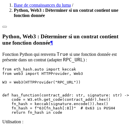
Base de connaissances du luma
/
Python, Web3 : Déterminer si un contrat contient une
fonction donnée
Python, Web3 : Déterminer si un contrat contient
une fonction donnée
¶
True
Fonction Python qui renverra
si une fonction donnée est
RPC_URL
présente dans un contrat (adapter
) :
from
eth_hash.auto
import
keccak
from
web3
import
HTTPProvider
,
Web3
W3
=
Web3
(
HTTPProvider
(
"RPC_URL"
))
def
has_function
(
contract_addr
:
str
,
signature
:
str
)
->
code
=
W3
.
eth
.
get_code
(
contract_addr
)
.
hex
()
fn_hash
=
keccak
(
signature
.
encode
())
.
hex
()
fn_hash
=
f
"63
{
fn_hash
[:
8
]
}
"
# 0x63 is PUSH4
return
fn_hash
in
code
Utilisation :