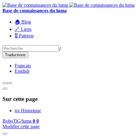
Base de connaissances du luma
🏠 Blog
🔗 Liens
🎖️ Patreon
/
Traductions
Français
English
Sur cette page
📜 Historique
BoboTiG/luma
0
0
Modifier cette page