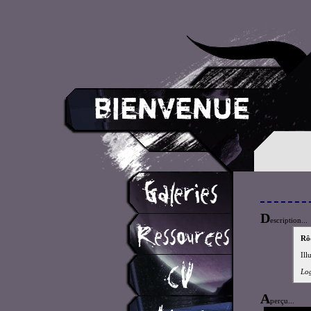
D
escription...
Rô
Ill
Log
A
perçu...