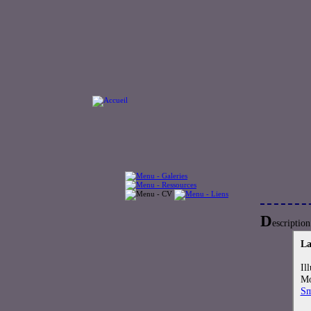
D
escription
La
Il
Mo
Sm