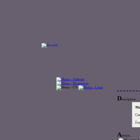
D
escription...
Ma 
Car
Log
A
perçu...