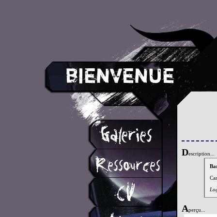
D
escription...
Bar
Car
Log
A
perçu...