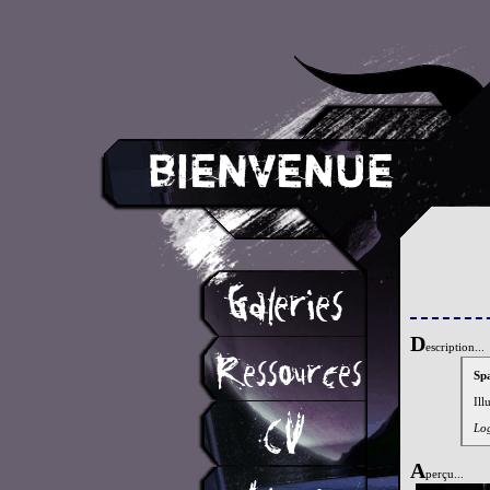
D
escription...
Sp
Ill
Log
A
perçu...