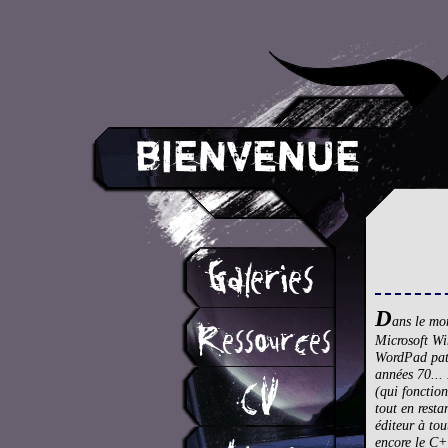
D
ans le mon
Microsoft Wi
WordPad path
années 70... 
(qui fonctio
tout en rest
éditeur à to
encore le C++