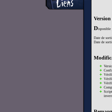
Version
D
isponibl
Date de sort
Date de sort
Modific
Versi
Confi
Vérif
Vérif
Vérif
Comp
Scrip
inver
Remarq