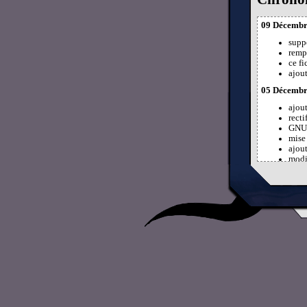
09 Décembr
supp
remp
ce f
ajou
05 Décembr
ajou
rect
GNU/L
mise
ajout
modi
lang