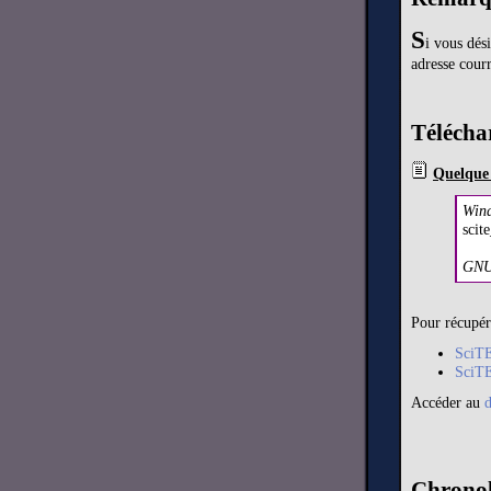
S
i vous dés
adresse courr
Télécha
Quelque 
Win
scit
GNU
Pour récupér
SciT
SciTE
Accéder au
Chronol