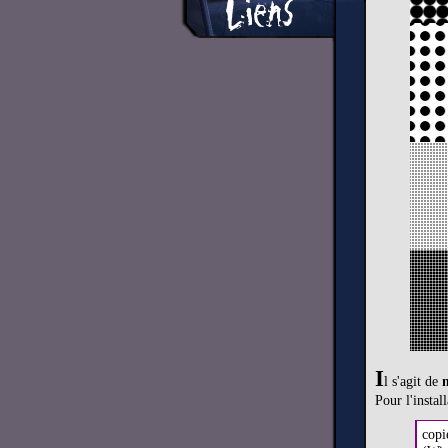
I
l s'agit de
Pour l'install
copi