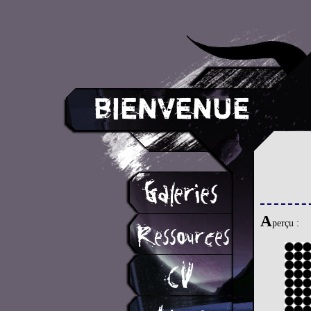
A
perçu :