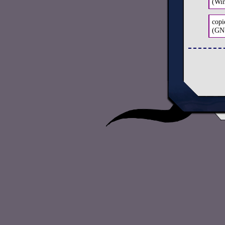
(Wi
copi
(GN