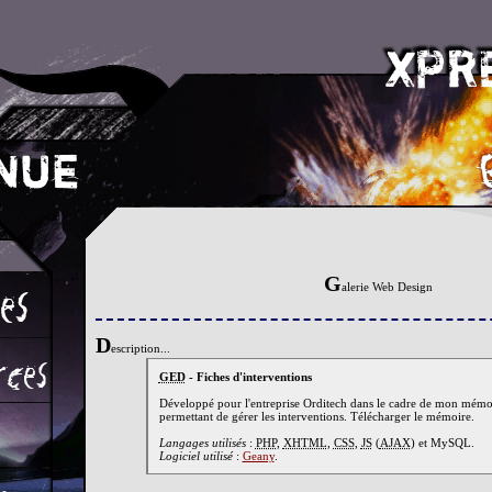
G
alerie Web Design
D
escription...
GED
- Fiches d'interventions
Développé pour l'entreprise Orditech dans le cadre de mon mémo
permettant de gérer les interventions. Télécharger le mémoire.
Langages utilisés
:
PHP
,
XHTML
,
CSS
,
JS
(
AJAX
) et MySQL.
Logiciel utilisé
:
Geany
.