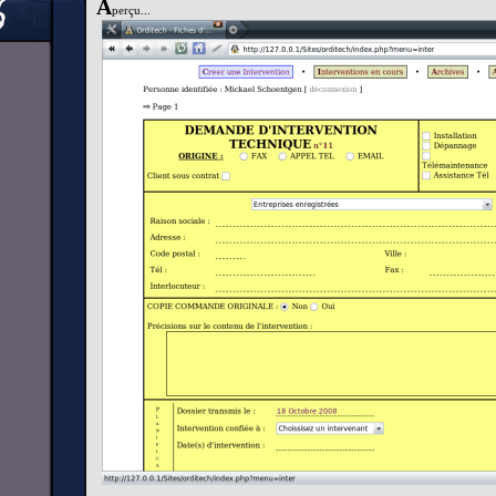
A
perçu...