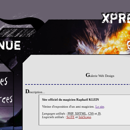
G
alerie Web Design
D
escription...
Site officiel du magicien Raphaël KLEIN
Vitrine d'exposition d'un ami magicien.
Le site
.
Langages utilisés
:
PHP
,
XHTML
,
CSS
et
JS
.
Logiciels utilisés
:
SciTE
et
InkScape
.