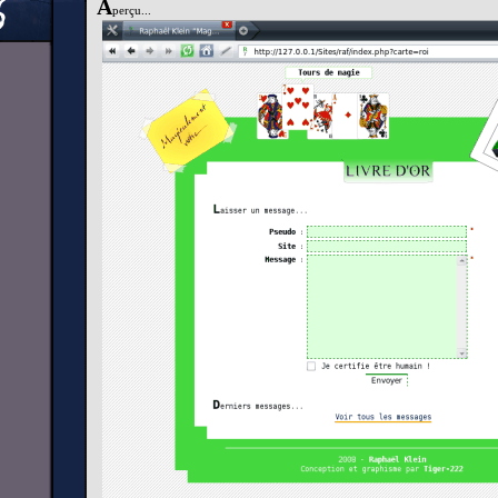
A
perçu...