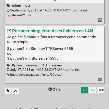
mémo
·
CLI
September 1, 2013 at 16:06:50 GMT+2 * ·
permalink
/shaare/21uTog
Partager simplement ses fichiers en LAN
Je galère à chaque fois à retrouver cette commande
toute simple.
$ python2 -m SimpleHTTPServer 5555
ou
$ python3 -m http.server 5555
Python
·
réseaux
·
CLI
·
serveur
July 17, 2013 at 14:25:53 GMT+2 * ·
permalink
http://sebsauvage.net/links/?3DuywA
2 / 2
20
50
100