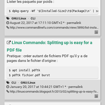
Lister les paquets par poids :
$ dpkg-query -Wf '${Installed-Size}\t${Package}\n' | sort 
GNU/Linux
·
CLI
August 22, 2017 at 17:11:10 GMT+2 * ·
permalink
http://www.commandlinefu.com/commands/view/3890/list-installed-deb-packages-by-size#comment
Linux Commando: Splitting up is easy for a
PDF file
Pratique : créer autant de fichiers PDF qu'il y a de
pages dans le fichier d'origine :
$ apt install pdftk

$ pdftk fichier.pdf burst
CLI
·
GNU/Linux
January 20, 2017 at 10:44:21 GMT+1 * ·
permalink
http://linuxcommando.blogspot.fr/2013/02/splitting-up-is-easy-for-pdf-file.html