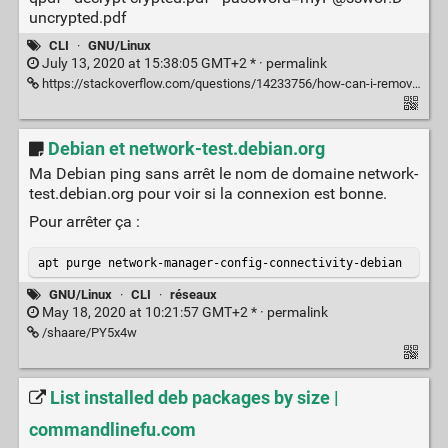
uncrypted.pdf
CLI
·
GNU/Linux
July 13, 2020 at 15:38:05 GMT+2 * ·
permalink
https://stackoverflow.com/questions/14233756/how-can-i-remove-the-printing-protection-from-password-protected-pdf-files/20071451#20071451
Debian et network-test.debian.org
Ma Debian ping sans arrêt le nom de domaine network-
test.debian.org pour voir si la connexion est bonne.
Pour arrêter ça :
apt purge network-manager-config-connectivity-debian
GNU/Linux
·
CLI
·
réseaux
May 18, 2020 at 10:21:57 GMT+2 * ·
permalink
/shaare/PY5x4w
List installed deb packages by size |
commandlinefu.com