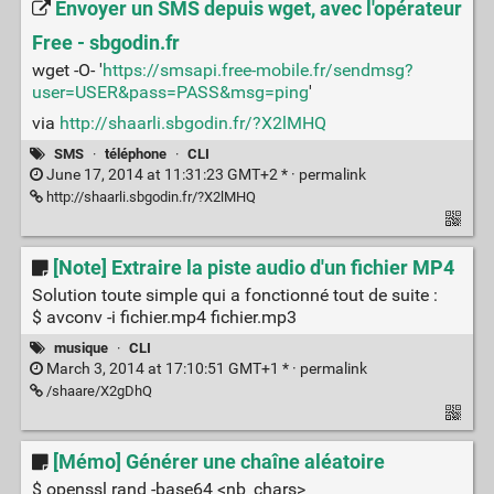
Envoyer un SMS depuis wget, avec l'opérateur
Free - sbgodin.fr
wget -O- '
https://smsapi.free-mobile.fr/sendmsg?
user=USER&pass=PASS&msg=ping
'
via
http://shaarli.sbgodin.fr/?X2lMHQ
SMS
·
téléphone
·
CLI
June 17, 2014 at 11:31:23 GMT+2 * ·
permalink
http://shaarli.sbgodin.fr/?X2lMHQ
[Note] Extraire la piste audio d'un fichier MP4
Solution toute simple qui a fonctionné tout de suite :
$ avconv -i fichier.mp4 fichier.mp3
musique
·
CLI
March 3, 2014 at 17:10:51 GMT+1 * ·
permalink
/shaare/X2gDhQ
[Mémo] Générer une chaîne aléatoire
$ openssl rand -base64 <nb_chars>