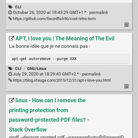
CLI
October 26, 2020 at 18:43:29 GMT+1 * ·
permalink
https://github.com/Swordfish90/cool-retro-term
APT, I love you | The Meaning of The Evil
La bonne idée que je ne connais pas :
apt-get autoremove --purge XXX
CLI
·
GNU/Linux
July 29, 2020 at 18:29:43 GMT+2 * ·
permalink
https://blog.sfeuga.com/2015/12/31/apt-I-love-you.html
linux - How can I remove the
printing protection from
password-protected PDF files? -
Stack Overflow
qpdf --decrypt crypted.pdf --password=myP@sswor!D