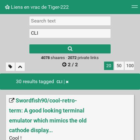
Liens en vrac de Tiger-222
Tag cloud
Picture wall
Daily
RSS Feed
Logi
Type 1 or more
characters for
results.
4078
shaares ·
2072
private links
2 / 2
20
50
100
30 results tagged
CLI
Swordfish90/cool-retro-
term: A good looking terminal
emulator which mimics the old
cathode display...
Cool !