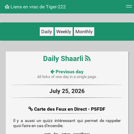
Liens en vrac de Tiger-222
Tag cloud
Picture wall
Daily
RSS Feed
Logi
Daily
Weekly
Monthly
Daily Shaarli
Previous day
All links of one day in a single page.
July 25, 2026
Carte des Feux en Direct - PSFDF
Il y a aussi un quizz intéressant qui permet de rappeler
quoi faire en cas d'incendie.
carte
feu
nature
surveillance