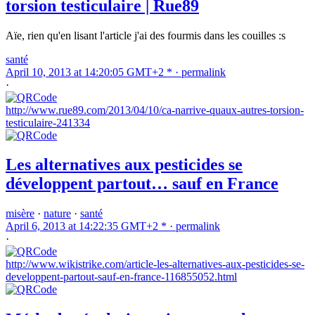
torsion testiculaire | Rue89
Aïe, rien qu'en lisant l'article j'ai des fourmis dans les couilles :s
santé
April 10, 2013 at 14:20:05 GMT+2 * ·
permalink
·
http://www.rue89.com/2013/04/10/ca-narrive-quaux-autres-torsion-
testiculaire-241334
Les alternatives aux pesticides se
développent partout… sauf en France
misère
·
nature
·
santé
April 6, 2013 at 14:22:35 GMT+2 * ·
permalink
·
http://www.wikistrike.com/article-les-alternatives-aux-pesticides-se-
developpent-partout-sauf-en-france-116855052.html