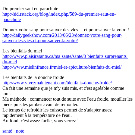
Du premier saut en parachute...
http://sid.rstack.org/blog/index.php/589-du-premier-saut-en-
parachute
Donnez votre sang pour sauver des vies… et pour sauver la votre !
http://dailygeekshow.com/2013/06/23/donnez-votre-sang-pour-
sauver-des-vies-et-pour-sauver-la-votre/
Les bienfaits du miel
http://www.plaisirssante.ca/ma-sante/sante/8-bienfaits-surprenants-
du-miel
http://www.mielinfrance.fr/miel-et-apiculture/bienfaits-du-miel/
Les bienfaits de la douche froide
http://www.vivezmaintenant.com/bienfaits-douche-froide/
Ca fait une semaine que je m'y suis mis, et c'est agréable comme
tout.
Ma méthode : commencer tout de suite avec l'eau froide, mouiller les
pieds puis les jambes avant de remonter.
Le temps de refroidir les cuisses permet de s'adapter assez
rapidement à la température de l'eau.
Au fond, c'est assez facile, vous verrez !
santé
·
note