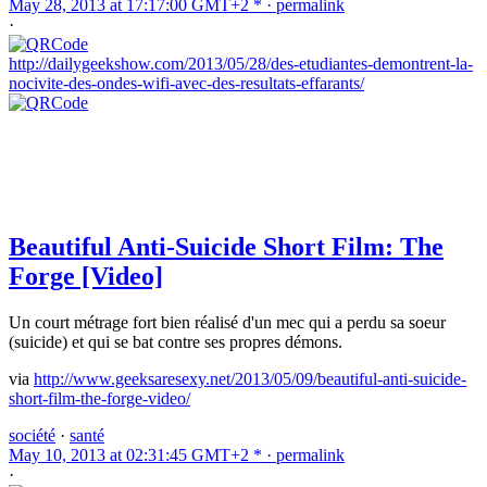
May 28, 2013 at 17:17:00 GMT+2 * ·
permalink
·
http://dailygeekshow.com/2013/05/28/des-etudiantes-demontrent-la-
nocivite-des-ondes-wifi-avec-des-resultats-effarants/
Beautiful Anti-Suicide Short Film: The
Forge [Video]
Un court métrage fort bien réalisé d'un mec qui a perdu sa soeur
(suicide) et qui se bat contre ses propres démons.
via
http://www.geeksaresexy.net/2013/05/09/beautiful-anti-suicide-
short-film-the-forge-video/
société
·
santé
May 10, 2013 at 02:31:45 GMT+2 * ·
permalink
·