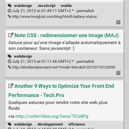
webdesign
·
JavaScript
·
mobile
July 21, 2013 at 01:49:11 GMT+2 * ·
permalink
http://www.hongkiat.com/blog/html5-battery-status/
Note CSS : redimensionner une image (MAJ)
Astuce pour qu'une image s'adapte automatiquement à
son conteneur. Sans javascript :)
webdesign
July 21, 2013 at 01:11:46 GMT+2 * ·
permalink
http://lehollandaisvolant.net/?mode=links&id=20130718133059
Another 9 Ways to Optimize Your Front End
Performance - Tech.Pro
Quelques astuces pour rendre votre site web plus
fluide.
via
http://colibri-libre.org/liens/?lCs8Pg
webdesign
·
développement
·
efficience