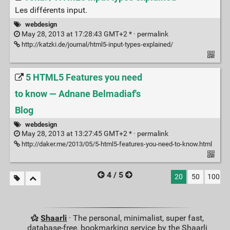
Les différents input.
webdesign
May 28, 2013 at 17:28:43 GMT+2 * ·
permalink
http://katzki.de/journal/html5-input-types-explained/
5 HTML5 Features you need
to know — Adnane Belmadiaf's
Blog
webdesign
May 28, 2013 at 13:27:45 GMT+2 * ·
permalink
http://daker.me/2013/05/5-html5-features-you-need-to-know.html
4 / 5
20
50
100
Shaarli
· The personal, minimalist, super fast,
database-free, bookmarking service by the Shaarli