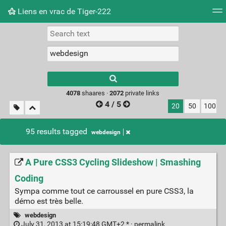
Liens en vrac de Tiger-222
Tag cloud
Picture wall
Daily
RSS Feed
Logi
Type 1 or more
characters for
results.
4078
shaares ·
2072
private links
4 / 5
20
50
100
95 results tagged
webdesign
A Pure CSS3 Cycling Slideshow | Smashing
Coding
Sympa comme tout ce carroussel en pure CSS3, la
démo est très belle.
webdesign
July 31, 2013 at 15:19:48 GMT+2 * ·
permalink