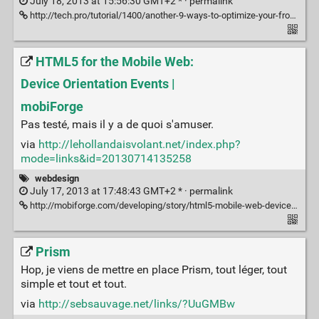
July 18, 2013 at 15:56:30 GMT+2 * ·
permalink
http://tech.pro/tutorial/1400/another-9-ways-to-optimize-your-front-end-performance
HTML5 for the Mobile Web:
Device Orientation Events |
mobiForge
Pas testé, mais il y a de quoi s'amuser.
via
http://lehollandaisvolant.net/index.php?
mode=links&id=20130714135258
webdesign
July 17, 2013 at 17:48:43 GMT+2 * ·
permalink
http://mobiforge.com/developing/story/html5-mobile-web-device-orientation-events
Prism
Hop, je viens de mettre en place Prism, tout léger, tout
simple et tout et tout.
via
http://sebsauvage.net/links/?UuGMBw