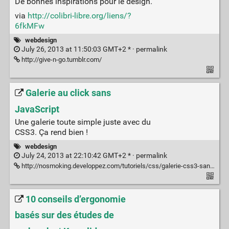
De bonnes inspirations pour le design.
via
http://colibri-libre.org/liens/?
6fkMFw
webdesign
July 26, 2013 at 11:50:03 GMT+2 * ·
permalink
http://give-n-go.tumblr.com/
Galerie au click sans
JavaScript
Une galerie toute simple juste avec du
CSS3. Ça rend bien !
webdesign
July 24, 2013 at 22:10:42 GMT+2 * ·
permalink
http://nosmoking.developpez.com/tutoriels/css/galerie-css3-sans-javascript/
10 conseils d’ergonomie
basés sur des études de