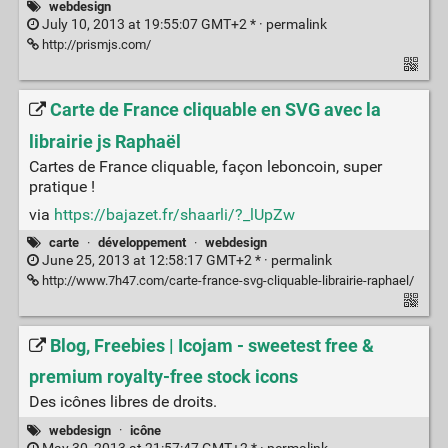
webdesign
July 10, 2013 at 19:55:07 GMT+2 * ·
permalink
http://prismjs.com/
Carte de France cliquable en SVG avec la
librairie js Raphaël
Cartes de France cliquable, façon leboncoin, super
pratique !
via
https://bajazet.fr/shaarli/?_lUpZw
carte
·
développement
·
webdesign
June 25, 2013 at 12:58:17 GMT+2 * ·
permalink
http://www.7h47.com/carte-france-svg-cliquable-librairie-raphael/
Blog, Freebies | Icojam - sweetest free &
premium royalty-free stock icons
Des icônes libres de droits.
webdesign
·
icône