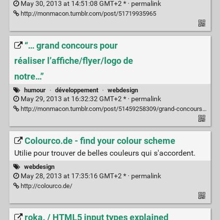
May 30, 2013 at 14:51:08 GMT+2 * ·
permalink
http://monmacon.tumblr.com/post/51719935965
“… grand concours pour
réaliser l’affiche/flyer/logo de
notre…”
humour
·
développement
·
webdesign
May 29, 2013 at 16:32:32 GMT+2 * ·
permalink
http://monmacon.tumblr.com/post/51459258309/grand-concours-pour-realiser-laffiche-flyer-logo
Colourco.de - find your colour scheme
Utilie pour trouver de belles couleurs qui s'accordent.
webdesign
May 28, 2013 at 17:35:16 GMT+2 * ·
permalink
http://colourco.de/
roka. / HTML5 input types explained