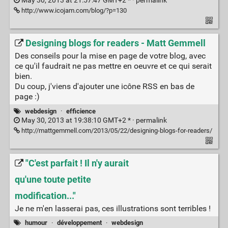
May 30, 2013 at 21:57:47 GMT+2 * ·
permalink
http://www.icojam.com/blog/?p=130
Designing blogs for readers - Matt Gemmell
Des conseils pour la mise en page de votre blog, avec
ce qu'il faudrait ne pas mettre en oeuvre et ce qui serait
bien.
Du coup, j'viens d'ajouter une icône RSS en bas de
page :)
webdesign
·
efficience
May 30, 2013 at 19:38:10 GMT+2 * ·
permalink
http://mattgemmell.com/2013/05/22/designing-blogs-for-readers/
"C'est parfait ! Il n'y aurait
qu'une toute petite
modification..."
Je ne m'en lasserai pas, ces illustrations sont terribles !
humour
·
développement
·
webdesign