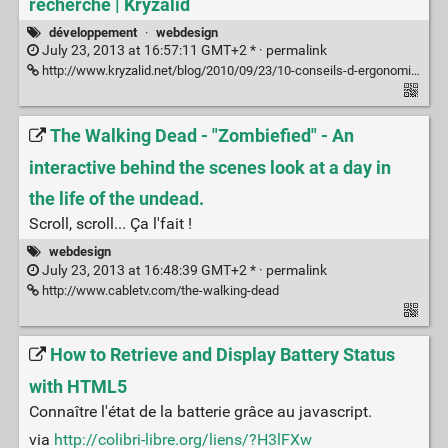
recherche | Kryzalid
développement
·
webdesign
July 23, 2013 at 16:57:11 GMT+2 * ·
permalink
http://www.kryzalid.net/blog/2010/09/23/10-conseils-d-ergonomie-bases-sur-des-etudes-de-recherche/
The Walking Dead - "Zombiefied" - An
interactive behind the scenes look at a day in
the life of the undead.
Scroll, scroll... Ça l'fait !
webdesign
July 23, 2013 at 16:48:39 GMT+2 * ·
permalink
http://www.cabletv.com/the-walking-dead
How to Retrieve and Display Battery Status
with HTML5
Connaître l'état de la batterie grâce au javascript.
via
http://colibri-libre.org/liens/?H3lFXw