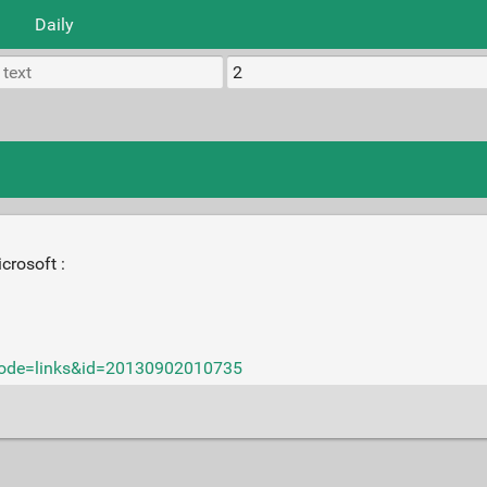
Daily
crosoft :
?mode=links&id=20130902010735