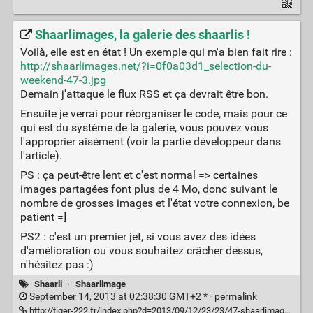
Shaarlimages, la galerie des shaarlis !
Voilà, elle est en état ! Un exemple qui m'a bien fait rire :
http://shaarlimages.net/?i=0f0a03d1_selection-du-
weekend-47-3.jpg
Demain j'attaque le flux RSS et ça devrait être bon.
Ensuite je verrai pour réorganiser le code, mais pour ce
qui est du système de la galerie, vous pouvez vous
l'approprier aisément (voir la partie développeur dans
l'article).
PS : ça peut-être lent et c'est normal => certaines
images partagées font plus de 4 Mo, donc suivant le
nombre de grosses images et l'état votre connexion, be
patient =]
PS2 : c'est un premier jet, si vous avez des idées
d'amélioration ou vous souhaitez crâcher dessus,
n'hésitez pas :)
Shaarli
·
Shaarlimage
September 14, 2013 at 02:38:30 GMT+2 * ·
permalink
http://tiger-222.fr/index.php?d=2013/09/12/23/23/47-shaarlimagesnet