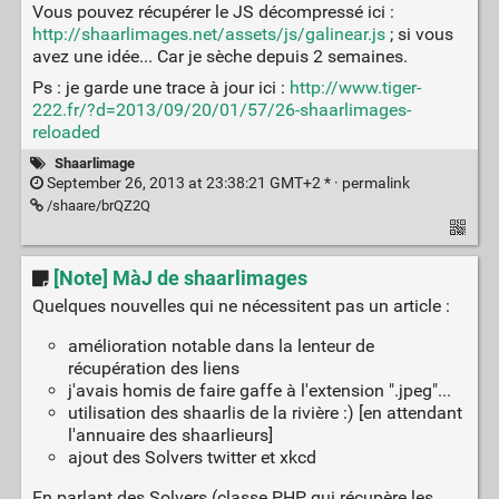
Vous pouvez récupérer le JS décompressé ici :
http://shaarlimages.net/assets/js/galinear.js
; si vous
avez une idée... Car je sèche depuis 2 semaines.
Ps : je garde une trace à jour ici :
http://www.tiger-
222.fr/?d=2013/09/20/01/57/26-shaarlimages-
reloaded
Shaarlimage
September 26, 2013 at 23:38:21 GMT+2 * ·
permalink
/shaare/brQZ2Q
[Note] MàJ de shaarlimages
Quelques nouvelles qui ne nécessitent pas un article :
amélioration notable dans la lenteur de
récupération des liens
j'avais homis de faire gaffe à l'extension ".jpeg"...
utilisation des shaarlis de la rivière :) [en attendant
l'annuaire des shaarlieurs]
ajout des Solvers twitter et xkcd
En parlant des Solvers (classe PHP qui récupère les