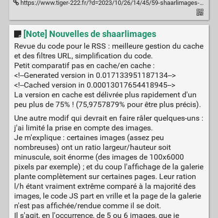
https://www.tiger-222.fr/?d=2023/10/26/14/45/59-shaarlimages-revolutions
[Note] Nouvelles de shaarlimages
Revue du code pour le RSS : meilleure gestion du cache
et des filtres URL, simplification du code.
Petit comparatif pas en cache/en cache :
<!--Generated version in 0.017133951187134-->
<!--Cached version in 0.00013017654418945-->
La version en cache est délivrée plus rapidement d'un
peu plus de 75% ! (75,9757879% pour être plus précis).
Une autre modif qui devrait en faire râler quelques-uns :
j'ai limité la prise en compte des images.
Je m'explique : certaines images (assez peu
nombreuses) ont un ratio largeur/hauteur soit
minuscule, soit énorme (des images de 100x6000
pixels par exemple) ; et du coup l'affichage de la galerie
plante complètement sur certaines pages. Leur ration
l/h étant vraiment extrême comparé à la majorité des
images, le code JS part en vrille et la page de la galerie
n'est pas affichée/rendue comme il se doit.
Il s'agit, en l'occurrence, de 5 ou 6 images, que je