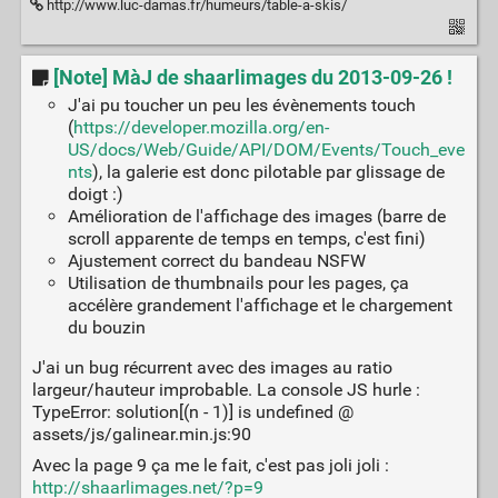
http://www.luc-damas.fr/humeurs/table-a-skis/
[Note] MàJ de shaarlimages du 2013-09-26 !
J'ai pu toucher un peu les évènements touch
(
https://developer.mozilla.org/en-
US/docs/Web/Guide/API/DOM/Events/Touch_eve
nts
), la galerie est donc pilotable par glissage de
doigt :)
Amélioration de l'affichage des images (barre de
scroll apparente de temps en temps, c'est fini)
Ajustement correct du bandeau NSFW
Utilisation de thumbnails pour les pages, ça
accélère grandement l'affichage et le chargement
du bouzin
J'ai un bug récurrent avec des images au ratio
largeur/hauteur improbable. La console JS hurle :
TypeError: solution[(n - 1)] is undefined @
assets/js/galinear.min.js:90
Avec la page 9 ça me le fait, c'est pas joli joli :
http://shaarlimages.net/?p=9