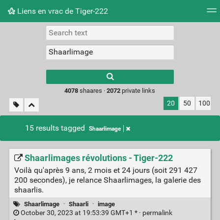
Liens en vrac de Tiger-222
Tag cloud
Picture wall
Daily
RSS Feed
Logi
Type 1 or more
characters for
results.
4078
shaares ·
2072
private links
20
50
100
15 results tagged
Shaarlimage
Shaarlimages révolutions - Tiger-222
Voilà qu'après 9 ans, 2 mois et 24 jours (soit 291 427
200 secondes), je relance Shaarlimages, la galerie des
shaarlis.
Shaarlimage
·
Shaarli
·
image
October 30, 2023 at 19:53:39 GMT+1 * ·
permalink