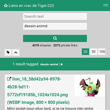
Liens en vrac de Tiger-222
Tag cloud
Picture wall
Daily
RSS Feed
Logi
Type 1 or more
characters for
results.
4078
shaares ·
2072
private links
20
50
100
1 result tagged
dessin-animé
lion_18_58d42a94-8978-
4b28-bd11-
5772cf19185b_1024x1024.png
(WEBP Image, 800 × 800 pixels)
Mini projet pour plus tard, si je ne trouve rien entre