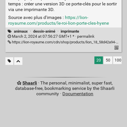
temps : créer une version 3D ce porte-clés pour le sortir
via une imprimante 3D.
Source avec plus d'images :
https://lion-
royaume.com/products/le-roi-lion-porte-cles-hyene
animaux
·
dessin-animé
·
imprimante
March 2, 2024 at 07:56:27 GMT+1 * ·
permalink
https://lion-royaume.com/cdn/shop/products/lion_18_58d42a94-8978-4b28-bd11-5772cf19185b_1024x1024.png
20
50
100
Shaarli
· The personal, minimalist, super fast,
database-free, bookmarking service by the Shaarli
community ·
Documentation