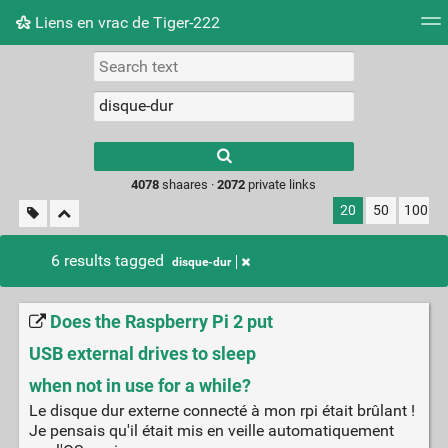
Liens en vrac de Tiger-222
Tag cloud
Picture wall
Daily
RSS Feed
Logi
Type 1 or more
characters for
results.
4078
shaares ·
2072
private links
20
50
100
6 results tagged
disque-dur
Does the Raspberry Pi 2 put
USB external drives to sleep
when not in use for a while?
Le disque dur externe connecté à mon rpi était brûlant !
Je pensais qu'il était mis en veille automatiquement