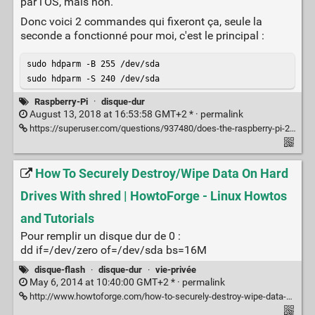
par l'OS, mais non.
Donc voici 2 commandes qui fixeront ça, seule la
seconde a fonctionné pour moi, c'est le principal :
sudo hdparm -B 255 /dev/sda

sudo hdparm -S 240 /dev/sda
Raspberry-Pi
·
disque-dur
August 13, 2018 at 16:53:58 GMT+2 * ·
permalink
https://superuser.com/questions/937480/does-the-raspberry-pi-2-put-usb-external-drives-to-sleep-when-not-in-use-for-a-w
How To Securely Destroy/Wipe Data On Hard
Drives With shred | HowtoForge - Linux Howtos
and Tutorials
Pour remplir un disque dur de 0 :
dd if=/dev/zero of=/dev/sda bs=16M
disque-flash
·
disque-dur
·
vie-privée
May 6, 2014 at 10:40:00 GMT+2 * ·
permalink
http://www.howtoforge.com/how-to-securely-destroy-wipe-data-on-hard-drives-with-shred