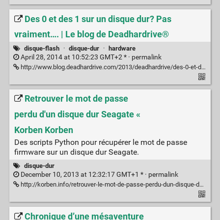
Des 0 et des 1 sur un disque dur? Pas
vraiment…. | Le blog de Deadhardrive®
disque-flash
·
disque-dur
·
hardware
April 28, 2014 at 10:52:23 GMT+2 * ·
permalink
http://www.blog.deadhardrive.com/2013/deadhardrive/des-0-et-des-1-sur-un-disque-dur-pas-vraiment/
Retrouver le mot de passe
perdu d'un disque dur Seagate «
Korben Korben
Des scripts Python pour récupérer le mot de passe
firmware sur un disque dur Seagate.
disque-dur
December 10, 2013 at 12:32:17 GMT+1 * ·
permalink
http://korben.info/retrouver-le-mot-de-passe-perdu-dun-disque-dur-seagate.html
Chronique d’une mésaventure