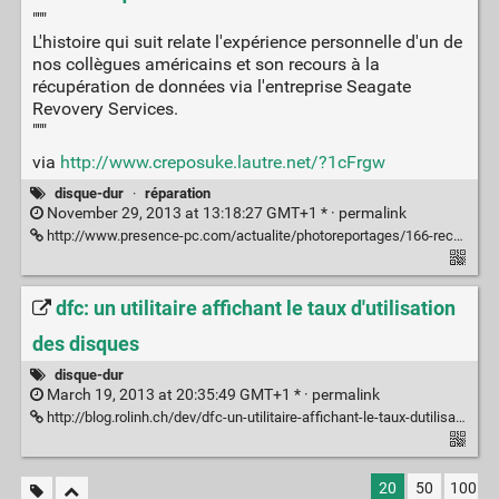
"""
L'histoire qui suit relate l'expérience personnelle d'un de
nos collègues américains et son recours à la
récupération de données via l'entreprise Seagate
Revovery Services.
"""
via
http://www.creposuke.lautre.net/?1cFrgw
disque-dur
·
réparation
November 29, 2013 at 13:18:27 GMT+1 * ·
permalink
http://www.presence-pc.com/actualite/photoreportages/166-recuperation-donnees-disque-dur.html
dfc: un utilitaire affichant le taux d'utilisation
des disques
disque-dur
March 19, 2013 at 20:35:49 GMT+1 * ·
permalink
http://blog.rolinh.ch/dev/dfc-un-utilitaire-affichant-le-taux-dutilisation-des-disques/
20
50
100