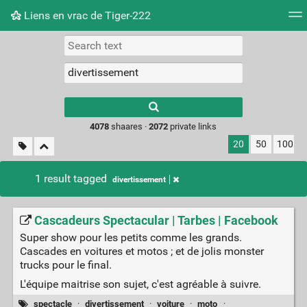
Liens en vrac de Tiger-222
Tag cloud
Picture wall
Daily
RSS Feed
Logi
Type 1 or more
characters for
results.
4078
shaares ·
2072
private links
20
50
100
1 result tagged
divertissement
Cascadeurs Spectacular | Tarbes | Facebook
Super show pour les petits comme les grands.
Cascades en voitures et motos ; et de jolis monster
trucks pour le final.
L'équipe maitrise son sujet, c'est agréable à suivre.
spectacle
·
divertissement
·
voiture
·
moto
·