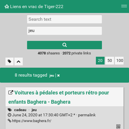
Liens en vrac de Tiger-222
Tag cloud
Picture wall
Daily
RSS Feed
Logi
Type 1 or more
characters for
results.
4078
shaares ·
2072
private links
20
50
100
8 results tagged
jeu
Voitures à pédales et porteurs rétro pour
enfants Baghera - Baghera
cadeau
·
jeu
June 24, 2020 at 17:30:40 GMT+2 * ·
permalink
https://www.baghera.fr/