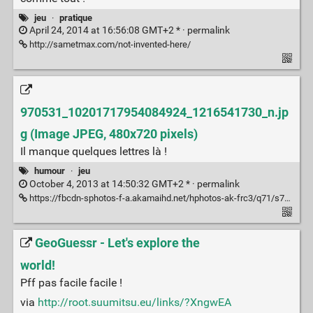
jeu
·
pratique
April 24, 2014 at 16:56:08 GMT+2 * ·
permalink
http://sametmax.com/not-invented-here/
970531_10201717954084924_1216541730_n.jp
g (Image JPEG, 480x720 pixels)
Il manque quelques lettres là !
humour
·
jeu
October 4, 2013 at 14:50:32 GMT+2 * ·
permalink
https://fbcdn-sphotos-f-a.akamaihd.net/hphotos-ak-frc3/q71/s720x720/970531_10201717954084924_1216541730_n.jpg
GeoGuessr - Let's explore the
world!
Pff pas facile facile !
via
http://root.suumitsu.eu/links/?XngwEA