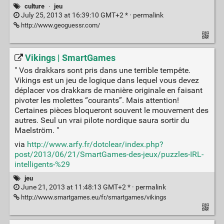
culture
·
jeu
July 25, 2013 at 16:39:10 GMT+2 * ·
permalink
http://www.geoguessr.com/
Vikings | SmartGames
" Vos drakkars sont pris dans une terrible tempête.
Vikings est un jeu de logique dans lequel vous devez
déplacer vos drakkars de manière originale en faisant
pivoter les molettes “courants”. Mais attention!
Certaines pièces bloqueront souvent le mouvement des
autres. Seul un vrai pilote nordique saura sortir du
Maelström. "
via
http://www.arfy.fr/dotclear/index.php?
post/2013/06/21/SmartGames-des-jeux/puzzles-IRL-
intelligents-%29
jeu
June 21, 2013 at 11:48:13 GMT+2 * ·
permalink
http://www.smartgames.eu/fr/smartgames/vikings