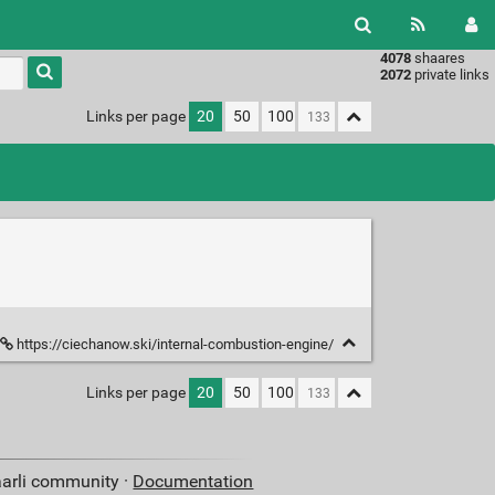
4078
shaares
Type 1 or
2072
private links
more
characters
Links per page
20
50
100
for
results.
https://ciechanow.ski/internal-combustion-engine/
Links per page
20
50
100
aarli community ·
Documentation