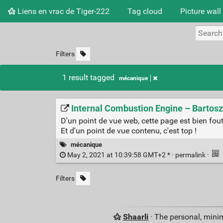
Liens en vrac de Tiger-222
Tag cloud
Picture wall
Filters
1 result tagged
mécanique
Internal Combustion Engine – Bartos
D'un point de vue web, cette page est bien fo
Et d'un point de vue contenu, c'est top !
mécanique
May 2, 2021 at 10:39:58 GMT+2 * ·
permalink
·
Filters
Shaarli
· The personal, minim