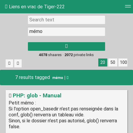
Liens en vrac de Tiger-222
Tag cloud
Picture wall
Daily
RSS Feed
Log
Type 1 or more
characters for
results.
4078
shaares ·
2072
private links
20
50
100
7 results tagged
mémo
PHP: glob - Manual
Petit mémo :
Si l'option open_basedir n'est pas renseignée dans la
conf, glob() renverra un tableau vide.
Sinon, si le dossier n'est pas autorisé, glob() renverra
false.