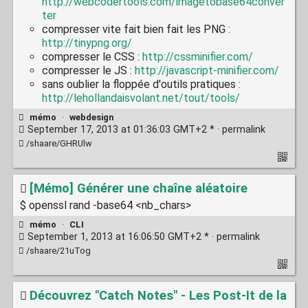
http://webcodertools.com/imagetobase64conver
ter
compresser vite fait bien fait les PNG :
http://tinypng.org/
compresser le CSS :
http://cssminifier.com/
compresser le JS :
http://javascript-minifier.com/
sans oublier la floppée d'outils pratiques :
http://lehollandaisvolant.net/tout/tools/
mémo
·
webdesign
September 17, 2013 at 01:36:03 GMT+2 * ·
permalink
/shaare/GHRUlw
[Mémo] Générer une chaîne aléatoire
$ openssl rand -base64 <nb_chars>
mémo
·
CLI
September 1, 2013 at 16:06:50 GMT+2 * ·
permalink
/shaare/21uTog
Découvrez "Catch Notes" - Les Post-It de la