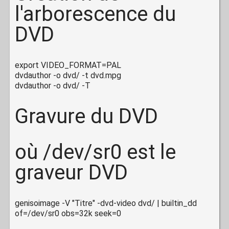
l'arborescence du
DVD
export VIDEO_FORMAT=PAL
dvdauthor -o dvd/ -t dvd.mpg
dvdauthor -o dvd/ -T
Gravure du DVD
où /dev/sr0 est le
graveur DVD
genisoimage -V "Titre" -dvd-video dvd/ | builtin_dd
of=/dev/sr0 obs=32k seek=0