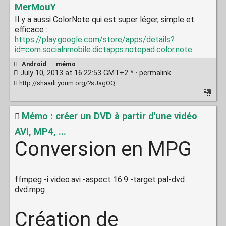
MerMouY
Il y a aussi ColorNote qui est super léger, simple et
efficace :
https://play.google.com/store/apps/details?
id=com.socialnmobile.dictapps.notepad.color.note
Android
·
mémo
July 10, 2013 at 16:22:53 GMT+2 * ·
permalink
http://shaarli.youm.org/?sJagOQ
Mémo : créer un DVD à partir d'une vidéo
AVI, MP4, ...
Conversion en MPG
ffmpeg -i video.avi -aspect 16:9 -target pal-dvd
dvd.mpg
Création de