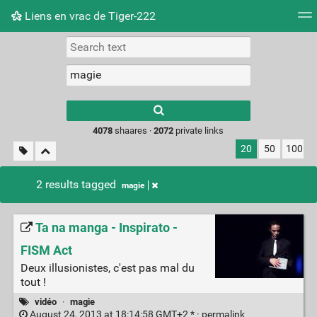
Liens en vrac de Tiger-222
Tag cloud
Picture wall
Daily
RSS Feed
Logi
Type 1 or more
characters for
results.
4078
shaares ·
2072
private links
20
50
100
2 results tagged
magie
Ta na manga - Inspirato -
FISM Act
Deux illusionistes, c'est pas mal du
tout !
vidéo
·
magie
August 24, 2013 at 18:14:58 GMT+2 * ·
permalink