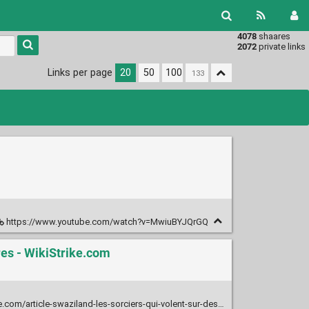
4078
shaares
Type 1 or
2072
private links
more
characters
Links per page
20
50
100
for
results.
https://www.youtube.com/watch?v=MwiuBYJQrGQ
res - WikiStrike.com
land-les-sorciers-qui-volent-sur-des-balais-doivent-rester-sous-une-altitude-de-150-metres-117865342.html