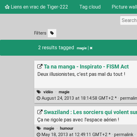
Liens en vrac de Tiger-222
Tag cloud
Picture wal
Filters
2 results tagged
magie
Ta na manga - Inspirato - FISM Act
Deux illusionistes, c'est pas mal du tout !
vidéo
·
magie
August 24, 2013 at 18:14:58 GMT+2 * ·
permali
Swaziland : Les sorciers qui volent su
Ça ne rigole pas avec l'espace aérien !
magie
·
humour
May 18, 2013 at 12:49:11 GMT+2 * ·
permalink
·