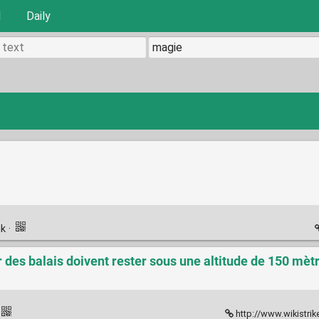
l
Daily
nk
·
r des balais doivent rester sous une altitude de 150 mèt
http://www.wikistrike.com/article-swazi