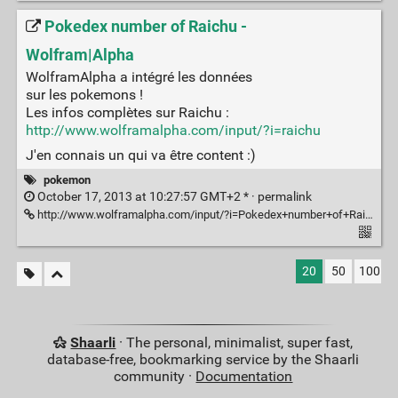
Pokedex number of Raichu -
Wolfram|Alpha
WolframAlpha a intégré les données
sur les pokemons !
Les infos complètes sur Raichu :
http://www.wolframalpha.com/input/?i=raichu
J'en connais un qui va être content :)
pokemon
October 17, 2013 at 10:27:57 GMT+2 * ·
permalink
http://www.wolframalpha.com/input/?i=Pokedex+number+of+Raichu
20
50
100
Shaarli
· The personal, minimalist, super fast,
database-free, bookmarking service by the Shaarli
community ·
Documentation