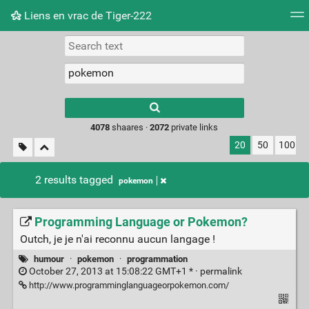
Liens en vrac de Tiger-222
Tag cloud
Picture wall
Daily
RSS Feed
Logi
Type 1 or more
characters for
results.
4078
shaares ·
2072
private links
20
50
100
2 results tagged
pokemon
Programming Language or Pokemon?
Outch, je je n'ai reconnu aucun langage !
humour
·
pokemon
·
programmation
October 27, 2013 at 15:08:22 GMT+1 * ·
permalink
http://www.programminglanguageorpokemon.com/