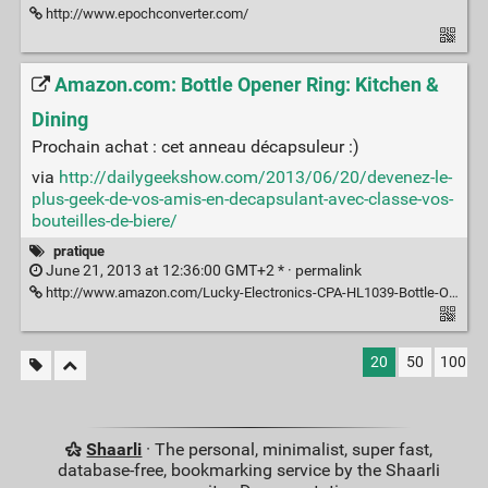
http://www.epochconverter.com/
Amazon.com: Bottle Opener Ring: Kitchen &
Dining
Prochain achat : cet anneau décapsuleur :)
via
http://dailygeekshow.com/2013/06/20/devenez-le-
plus-geek-de-vos-amis-en-decapsulant-avec-classe-vos-
bouteilles-de-biere/
pratique
June 21, 2013 at 12:36:00 GMT+2 * ·
permalink
http://www.amazon.com/Lucky-Electronics-CPA-HL1039-Bottle-Opener/dp/B001U2RNXE
20
50
100
Shaarli
· The personal, minimalist, super fast,
database-free, bookmarking service by the Shaarli