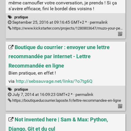
même camoufler votre conversation, je prends ! Si ça
s'avère efficace, fini le bordel des voisins !
pratique
September 25, 2016 at 09:16:45 GMT+2 * ·
permalink
https://www.kickstarter.com/projects/1280803647/muzo-your-personal-zone-creator-with-noise-blockin
Boutique du courrier : envoyer une lettre
recommandée par internet - Lettre
Recommandée en ligne
Bien pratique, en effet !
via
http://sebsauvage.net/links/?o7tg6Q
pratique
July 7, 2014 at 16:09:23 GMT+2 * ·
permalink
https://boutiqueducourrier.laposte.fr/lettre-recommandee-en-ligne
Not invented here | Sam & Max: Python,
Django, Git et du cul