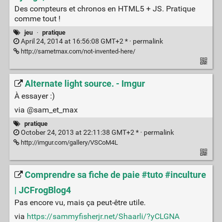
Des compteurs et chronos en HTML5 + JS. Pratique
comme tout !
jeu
·
pratique
April 24, 2014 at 16:56:08 GMT+2 * ·
permalink
http://sametmax.com/not-invented-here/
Alternate light source. - Imgur
À essayer :)
via @sam_et_max
pratique
October 24, 2013 at 22:11:38 GMT+2 * ·
permalink
http://imgur.com/gallery/VSCoM4L
Comprendre sa fiche de paie #tuto #inculture
| JCFrogBlog4
Pas encore vu, mais ça peut-être utile.
via
https://sammyfisherjr.net/Shaarli/?yCLGNA