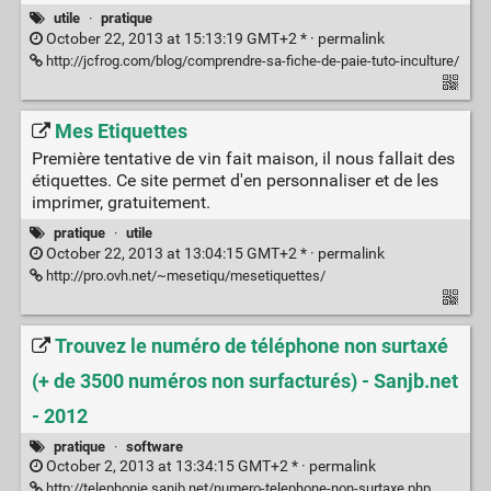
utile
·
pratique
October 22, 2013 at 15:13:19 GMT+2 * ·
permalink
http://jcfrog.com/blog/comprendre-sa-fiche-de-paie-tuto-inculture/
Mes Etiquettes
Première tentative de vin fait maison, il nous fallait des
étiquettes. Ce site permet d'en personnaliser et de les
imprimer, gratuitement.
pratique
·
utile
October 22, 2013 at 13:04:15 GMT+2 * ·
permalink
http://pro.ovh.net/~mesetiqu/mesetiquettes/
Trouvez le numéro de téléphone non surtaxé
(+ de 3500 numéros non surfacturés) - Sanjb.net
- 2012
pratique
·
software
October 2, 2013 at 13:34:15 GMT+2 * ·
permalink
http://telephonie.sanjb.net/numero-telephone-non-surtaxe.php