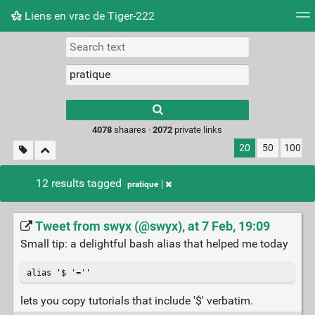
Liens en vrac de Tiger-222
Tag cloud
Picture wall
Daily
RSS Feed
Logi
Type 1 or more
characters for
results.
4078
shaares ·
2072
private links
20
50
100
12 results tagged
pratique
Tweet from swyx (@swyx), at 7 Feb, 19:09
Small tip: a delightful bash alias that helped me today
alias '$ '=''
lets you copy tutorials that include '$' verbatim.