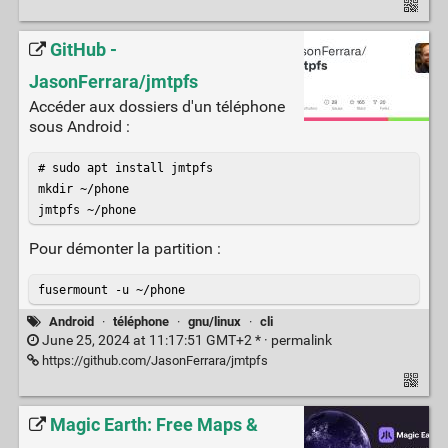
GitHub -
JasonFerrara/jmtpfs
Accéder aux dossiers d'un téléphone
sous Android :
# sudo apt install jmtpfs

mkdir ~/phone

jmtpfs ~/phone
Pour démonter la partition :
fusermount -u ~/phone
Android
·
téléphone
·
gnu/linux
·
cli
June 25, 2024 at 11:17:51 GMT+2 * ·
permalink
https://github.com/JasonFerrara/jmtpfs
Magic Earth: Free Maps &