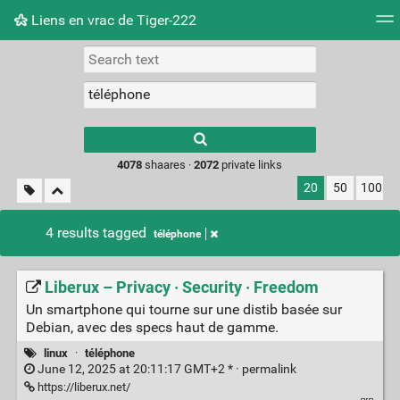
Liens en vrac de Tiger-222
Tag cloud
Picture wall
Daily
RSS Feed
Logi
Type 1 or more
characters for
results.
4078
shaares ·
2072
private links
20
50
100
4 results tagged
téléphone
Liberux – Privacy · Security · Freedom
Un smartphone qui tourne sur une distib basée sur
Debian, avec des specs haut de gamme.
linux
·
téléphone
June 12, 2025 at 20:11:17 GMT+2 * ·
permalink
https://liberux.net/