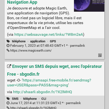
Navigation App
Je decouvre et adopte Magic Earth,
une application de navigation (GPS).
Bon, ce n'est pas un logiciel libre, mais il est
respectueux de la vie privée, utilise les cartes
d'OpenStreetMap et a l'air cool.
(via
https://sebsauvage.net/links/?W8m2eA
)
téléphone
·
application
·
GPS
February 1, 2023 at 07:48:43 GMT+1 * ·
permalink
https://www.magicearth.com/
Envoyer un SMS depuis wget, avec l'opérateur
Free - sbgodin.fr
wget -O- '
https://smsapi.free-mobile.fr/sendmsg?
user=USER&pass=PASS&msg=ping
'
via
http://shaarli.sbgodin.fr/?X2lMHQ
SMS
·
téléphone
·
CLI
June 17, 2014 at 11:31:23 GMT+2 * ·
permalink
http://shaarli.sbgodin.fr/?X2lMHQ